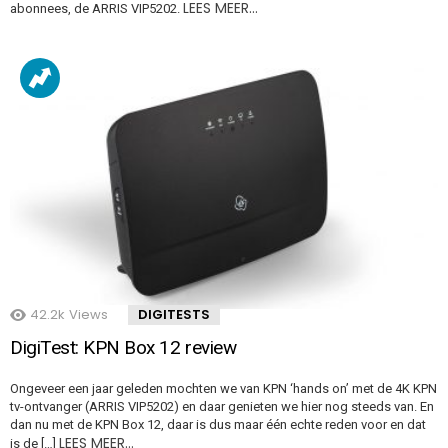
LEES MEER…
abonnees, de ARRIS VIP5202.
42.2k
Views
DIGITESTS
DigiTest: KPN Box 12 review
Ongeveer een jaar geleden mochten we van KPN ‘hands on’ met de 4K KPN
tv-ontvanger (ARRIS VIP5202) en daar genieten we hier nog steeds van. En
dan nu met de KPN Box 12, daar is dus maar één echte reden voor en dat
LEES MEER…
is de […]