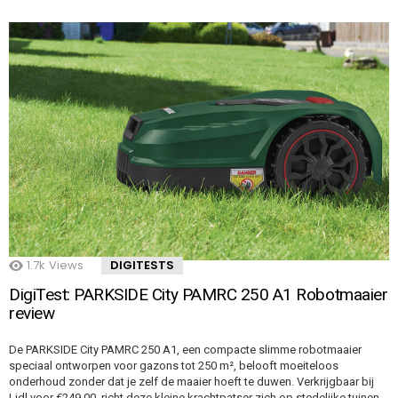
1.7k
Views
DIGITESTS
DigiTest: PARKSIDE City PAMRC 250 A1 Robotmaaier
review
De PARKSIDE City PAMRC 250 A1, een compacte slimme robotmaaier
speciaal ontworpen voor gazons tot 250 m², belooft moeiteloos
onderhoud zonder dat je zelf de maaier hoeft te duwen. Verkrijgbaar bij
Lidl voor €249,00, richt deze kleine krachtpatser zich op stedelijke tuinen