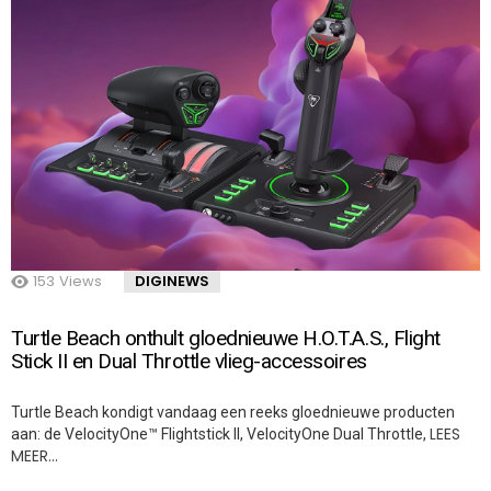
153
Views
DIGINEWS
Turtle Beach onthult gloednieuwe H.O.T.A.S., Flight
Stick II en Dual Throttle vlieg-accessoires
Turtle Beach kondigt vandaag een reeks gloednieuwe producten
LEES
aan: de VelocityOne™ Flightstick II, VelocityOne Dual Throttle,
MEER…