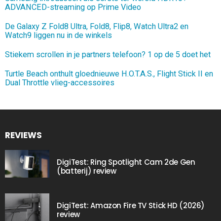
ADVANCED-streaming op Prime Video
De Galaxy Z Fold8 Ultra, Fold8, Flip8, Watch Ultra2 en
Watch9 liggen nu in de winkels
Stiekem scrollen in je partners telefoon? 1 op de 5 doet het
Turtle Beach onthult gloednieuwe H.O.T.A.S., Flight Stick II en
Dual Throttle vlieg-accessoires
REVIEWS
DigiTest: Ring Spotlight Cam 2de Gen
(batterij) review
DigiTest: Amazon Fire TV Stick HD (2026)
review