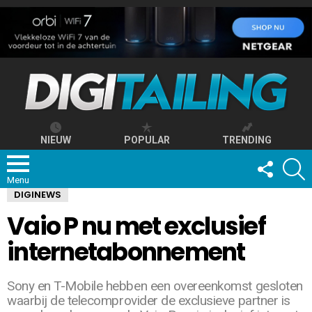
NIEUW
POPULAR
TRENDING
FOLLOW
S
US
Menu
DIGINEWS
Vaio P nu met exclusief
internetabonnement
Sony en T-Mobile hebben een overeenkomst gesloten
waarbij de telecomprovider de exclusieve partner is