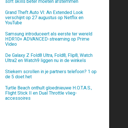
soft skills beter moeten afstemmen
Grand Theft Auto VI: An Extended Look
verschijnt op 27 augustus op Netflix en
YouTube
Samsung introduceert als eerste ter wereld
HDR10+ ADVANCED-streaming op Prime
Video
De Galaxy Z Fold8 Ultra, Fold8, Flip8, Watch
Ultra2 en Watch9 liggen nu in de winkels
Stiekem scrollen in je partners telefoon? 1 op
de 5 doet het
Turtle Beach onthult gloednieuwe H.O.T.A.S.,
Flight Stick II en Dual Throttle vlieg-
accessoires