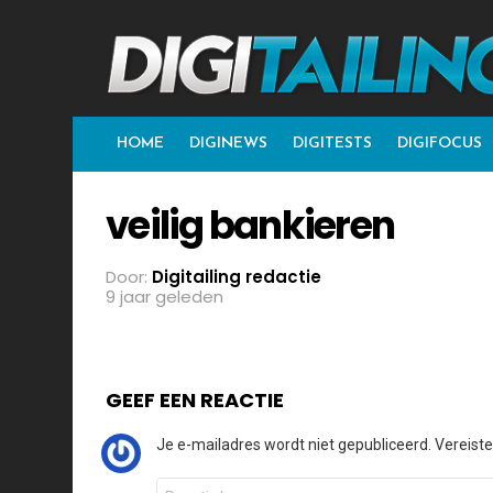
HOME
DIGINEWS
DIGITESTS
DIGIFOCUS
veilig bankieren
Door:
Digitailing redactie
9 jaar geleden
GEEF EEN REACTIE
Je e-mailadres wordt niet gepubliceerd.
Vereist
Reactie