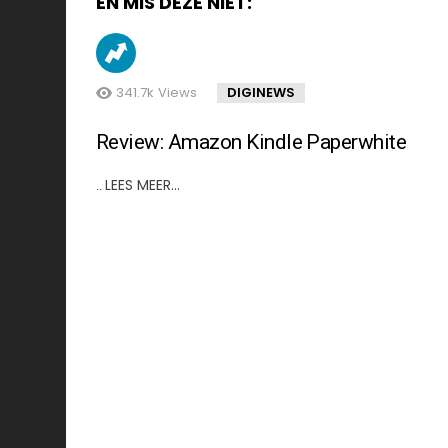
EN MIS DEZE NIET:
341.7k
Views
DIGINEWS
Review: Amazon Kindle Paperwhite
LEES MEER…
..