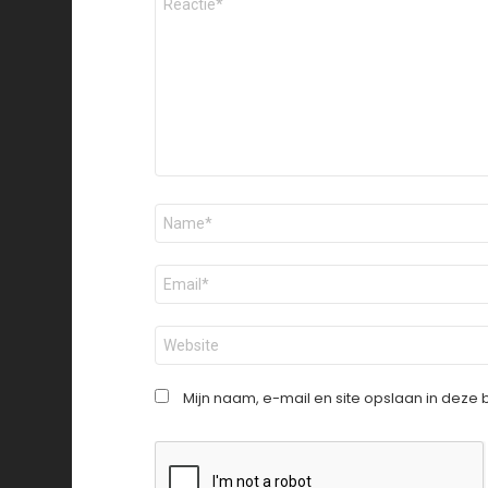
*
Naam
*
E-
mail
*
Site
Mijn naam, e-mail en site opslaan in deze