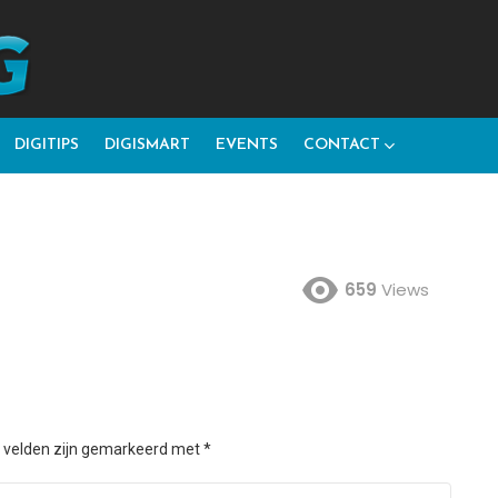
DIGITIPS
DIGISMART
EVENTS
CONTACT
659
Views
e velden zijn gemarkeerd met
*