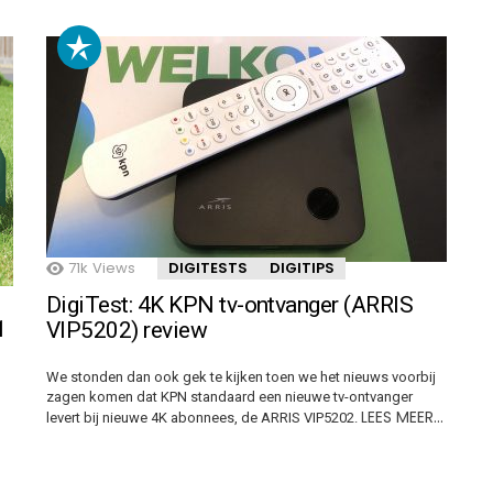
71k
Views
DIGITESTS
DIGITIPS
DigiTest: 4K KPN tv-ontvanger (ARRIS
1
VIP5202) review
We stonden dan ook gek te kijken toen we het nieuws voorbij
zagen komen dat KPN standaard een nieuwe tv-ontvanger
LEES MEER…
levert bij nieuwe 4K abonnees, de ARRIS VIP5202.