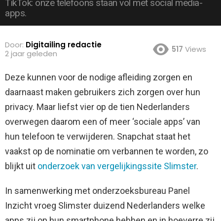
TikTok: onze telefoons staan vol met social media-
apps.
Door:
Digitailing redactie
517
Views
2 jaar geleden
Deze kunnen voor de nodige afleiding zorgen en
daarnaast maken gebruikers zich zorgen over hun
privacy.
Maar liefst vier op de tien Nederlanders
overwegen daarom een of meer ‘sociale apps’ van
hun telefoon te verwijderen. Snapchat staat het
vaakst op de nominatie om verbannen te worden, zo
blijkt uit
onderzoek van vergelijkingssite Slimster
.
In samenwerking met onderzoeksbureau Panel
Inzicht vroeg Slimster duizend Nederlanders welke
apps zij op hun smartphone hebben en in hoeverre zij