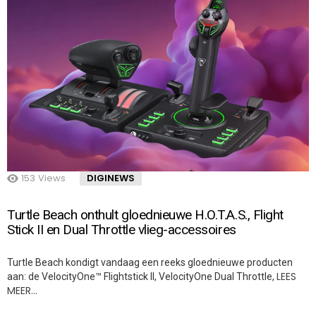
153
Views
DIGINEWS
Turtle Beach onthult gloednieuwe H.O.T.A.S., Flight
Stick II en Dual Throttle vlieg-accessoires
Turtle Beach kondigt vandaag een reeks gloednieuwe producten
LEES
aan: de VelocityOne™ Flightstick II, VelocityOne Dual Throttle,
MEER…