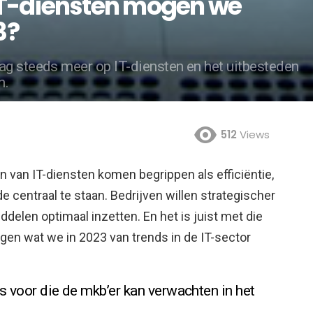
IT-diensten mogen we
3?
ag steeds meer op IT-diensten en het uitbesteden
n.
512
Views
n van IT-diensten komen begrippen als efficiëntie,
 centraal te staan. Bedrijven willen strategischer
ddelen optimaal inzetten.
En het is juist met die
gen wat we in 2023 van trends in de IT-sector
ds voor die de mkb’er kan verwachten in het