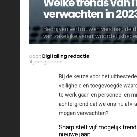
Welke trends van 
verwachten in 202
Bedrijven vertrouwen vandaag de d
van zakelijke verantwoordelijkhede
Door:
Digitailing redactie
4 jaar geleden
Bij de keuze voor het uitbestede
veiligheid en toegevoegde waarde
te werk gaan en personeel en mi
achtergrond dat we ons nu afvra
mogen verwachten?
Sharp stelt vijf mogelijk tren
nieuwe jaar: