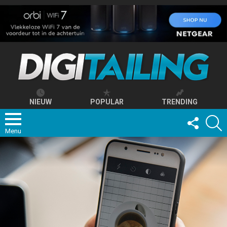
NIEUW
POPULAR
TRENDING
FOLLOW
S
US
Menu