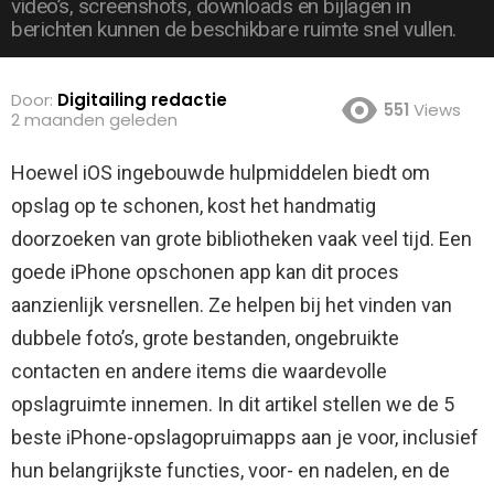
video’s, screenshots, downloads en bijlagen in
berichten kunnen de beschikbare ruimte snel vullen.
Door:
Digitailing redactie
551
Views
2 maanden geleden
Hoewel iOS ingebouwde hulpmiddelen biedt om
opslag op te schonen, kost het handmatig
doorzoeken van grote bibliotheken vaak veel tijd.
Een
goede iPhone opschonen app kan dit proces
aanzienlijk versnellen. Ze helpen bij het vinden van
dubbele foto’s, grote bestanden, ongebruikte
contacten en andere items die waardevolle
opslagruimte innemen. In dit artikel stellen we de 5
beste iPhone-opslagopruimapps aan je voor, inclusief
hun belangrijkste functies, voor- en nadelen, en de