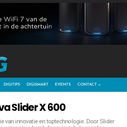
DIGITIPS
DIGISMART
EVENTS
CONTACT
a Slider X 600
e van innovatie en toptechnologie. Door Slider