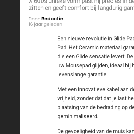
X 600s unieke vorm past hij precies in d
zitten en geeft comfort bij langdurig ga
Door:
Redactie
16 jaar geleden
Een nieuwe revolutie in Glide P
Pad. Het Ceramic materiaal gara
die een Glide sensatie levert.
De 
uw Mousepad glijden, ideaal bij 
levenslange garantie.
Met een innovatieve kabel aan de
vrijheid, zonder dat dat je last h
plaatsing van de bedrading op d
geminimaliseerd.
De gevoeligheid van de muis ka