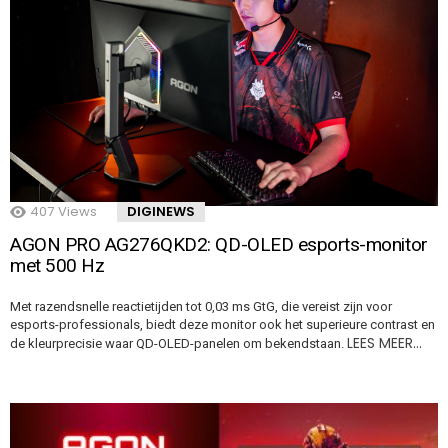
407
Views
DIGINEWS
AGON PRO AG276QKD2: QD-OLED esports-monitor
met 500 Hz
Met razendsnelle reactietijden tot 0,03 ms GtG, die vereist zijn voor
esports-professionals, biedt deze monitor ook het superieure contrast en
LEES MEER…
de kleurprecisie waar QD-OLED-panelen om bekendstaan.