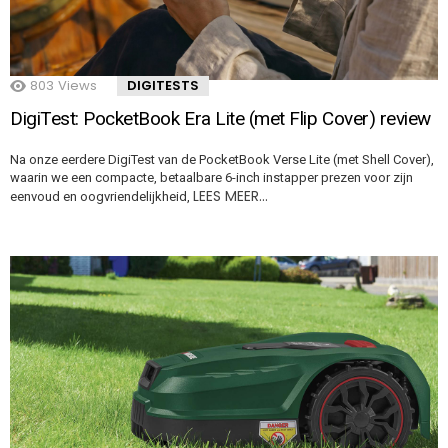
803
Views
DIGITESTS
DigiTest: PocketBook Era Lite (met Flip Cover) review
Na onze eerdere DigiTest van de PocketBook Verse Lite (met Shell Cover),
waarin we een compacte, betaalbare 6-inch instapper prezen voor zijn
LEES MEER…
eenvoud en oogvriendelijkheid,