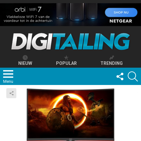
NIEUW
POPULAR
TRENDING
FOLLOW
S
US
Menu