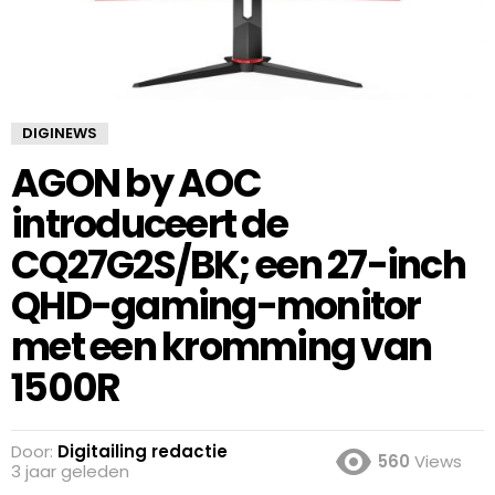
DIGINEWS
AGON by AOC
introduceert de
CQ27G2S/BK; een 27-inch
QHD-gaming-monitor
met een kromming van
1500R
Door:
Digitailing redactie
560
Views
3 jaar geleden