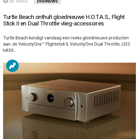
95
Views
DIGINEWS
Turtle Beach onthult gloednieuwe H.O.T.A.S., Flight
Stick II en Dual Throttle vlieg-accessoires
Turtle Beach kondigt vandaag een reeks gloednieuwe producten
LEES
aan: de VelocityOne™ Flightstick II, VelocityOne Dual Throttle,
MEER…