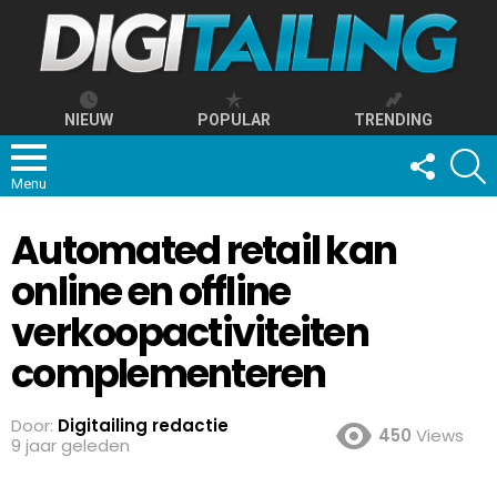
NIEUW
POPULAR
TRENDING
FOLLOW
S
US
Menu
Automated retail kan
online en offline
verkoopactiviteiten
complementeren
Door:
Digitailing redactie
450
Views
9 jaar geleden