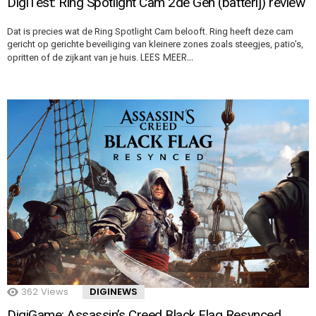
DigiTest: Ring Spotlight Cam 2de Gen (batterij) review
Dat is precies wat de Ring Spotlight Cam belooft. Ring heeft deze cam
gericht op gerichte beveiliging van kleinere zones zoals steegjes, patio’s,
LEES MEER…
opritten of de zijkant van je huis.
362
Views
DIGINEWS
DigiGame: Assassin’s Creed Black Flag Resynced