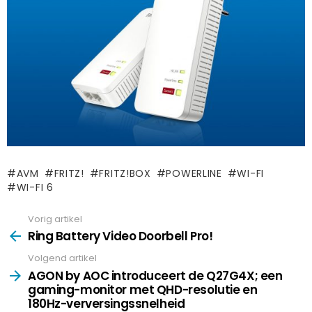
AVM
FRITZ!
FRITZ!BOX
POWERLINE
WI-FI
WI-FI 6
Vorig artikel
See
more
Ring Battery Video Doorbell Pro!
Volgend artikel
AGON by AOC introduceert de Q27G4X; een
gaming-monitor met QHD-resolutie en
180Hz-verversingssnelheid