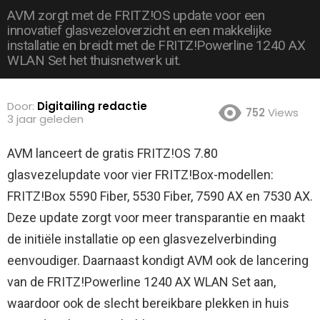
AVM zorgt met de FRITZ!OS update voor een
innovatief glasvezeloverzicht en een makkelijke
installatie en breidt met de FRITZ!Powerline 1240 AX
WLAN Set het thuisnetwerk uit.
Door:
Digitailing redactie
752
Views
3 jaar geleden
AVM lanceert de gratis FRITZ!OS 7.80
glasvezelupdate voor vier FRITZ!Box-modellen:
FRITZ!Box 5590 Fiber, 5530 Fiber, 7590 AX en 7530 AX.
Deze update zorgt voor meer transparantie en maakt
de initiële installatie op een glasvezelverbinding
eenvoudiger. Daarnaast kondigt AVM ook de lancering
van de FRITZ!Powerline 1240 AX WLAN Set aan,
waardoor ook de slecht bereikbare plekken in huis