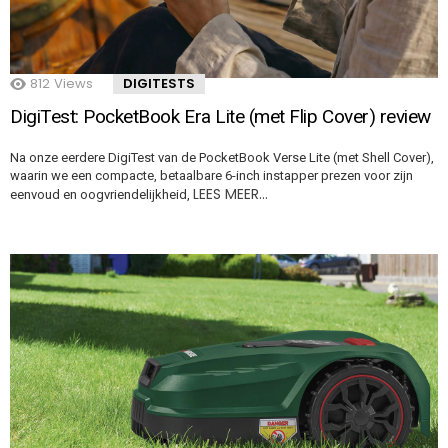
812
Views
DIGITESTS
DigiTest: PocketBook Era Lite (met Flip Cover) review
Na onze eerdere DigiTest van de PocketBook Verse Lite (met Shell Cover),
waarin we een compacte, betaalbare 6-inch instapper prezen voor zijn
LEES MEER…
eenvoud en oogvriendelijkheid,