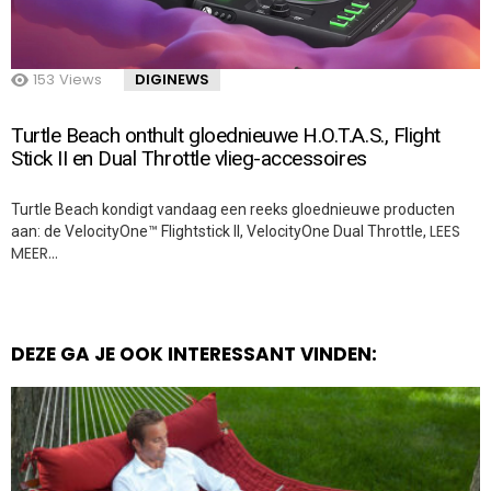
153
Views
DIGINEWS
Turtle Beach onthult gloednieuwe H.O.T.A.S., Flight
Stick II en Dual Throttle vlieg-accessoires
Turtle Beach kondigt vandaag een reeks gloednieuwe producten
LEES
aan: de VelocityOne™ Flightstick II, VelocityOne Dual Throttle,
MEER…
DEZE GA JE OOK INTERESSANT VINDEN: