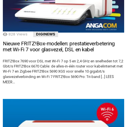
828
Views
DIGINEWS
Nieuwe FRITZ!Box-modellen: prestatieverbetering
met Wi-Fi 7 voor glasvezel, DSL en kabel
FRITZ!Box 7690 voor DSL met Wi-Fi 7 op 5 en 2,4 GHz en snelheden tot 7,2
Gbit/s FRITZ!Box 6670 Cable: de alles-in-één router voor kabelinternet met
Wi-Fi 7 en Zigbee FRITZ!Box 5690 XGS voor snelle 10 gigabit/s
LEES
glasvezelverbinding en Wi-Fi 7 FRITZ!Box 5690 Pro: Tri-band […]
MEER…