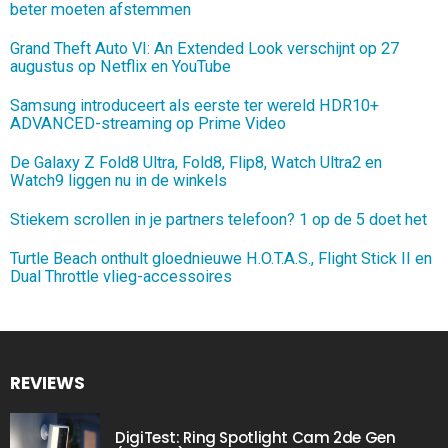
beter moeten afstemmen
Grand Theft Auto VI: An Extended Look verschijnt op 27
augustus op Netflix en YouTube
Samsung introduceert als eerste ter wereld HDR10+
ADVANCED-streaming op Prime Video
De Galaxy Z Fold8 Ultra, Fold8, Flip8, Watch Ultra2 en
Watch9 liggen nu in de winkels
Stiekem scrollen in je partners telefoon? 1 op de 5 doet het
Turtle Beach onthult gloednieuwe H.O.T.A.S., Flight Stick II en
Dual Throttle vlieg-accessoires
REVIEWS
DigiTest: Ring Spotlight Cam 2de Gen