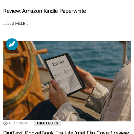
Review: Amazon Kindle Paperwhite
LEES MEER…
..
812
Views
DIGITESTS
DigiTest: PocketBook Era Lite (met Flip Cover) review