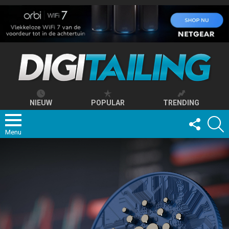
NIEUW
POPULAR
TRENDING
FOLLOW
S
US
Menu