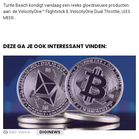
Turtle Beach kondigt vandaag een reeks gloednieuwe producten
LEES
aan: de VelocityOne™ Flightstick II, VelocityOne Dual Throttle,
MEER…
DEZE GA JE OOK INTERESSANT VINDEN:
580
Views
DIGINEWS