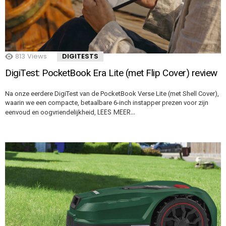
813
Views
DIGITESTS
DigiTest: PocketBook Era Lite (met Flip Cover) review
Na onze eerdere DigiTest van de PocketBook Verse Lite (met Shell Cover),
waarin we een compacte, betaalbare 6-inch instapper prezen voor zijn
LEES MEER…
eenvoud en oogvriendelijkheid,