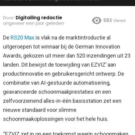
Door:
Digitailing redactie
583
Views
ongeveer een jaar geleden
De
RS20 Max
is vlak na de marktintroductie al
uitgeroepen tot winnaar bij de German Innovation
Awards, gekozen uit meer dan 520 inzendingen uit 23
landen.
Dit bewijst de toewijding van EZVIZ’ aan
productinnovatie en gebruikersgericht ontwerp. De
combinatie van AI-gestuurde automatisering,
geavanceerde schoonmaakprestaties en een
zelfvoorzienend alles-in-één basisstation zet een
nieuwe standaard voor slimme
schoonmaakoplossingen voor het hele huis.
“EZVIZ zet in op een toekomst waarin schoonmaken