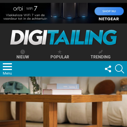
NIEUW
POPULAR
TRENDING
FOLLOW
S
US
Menu