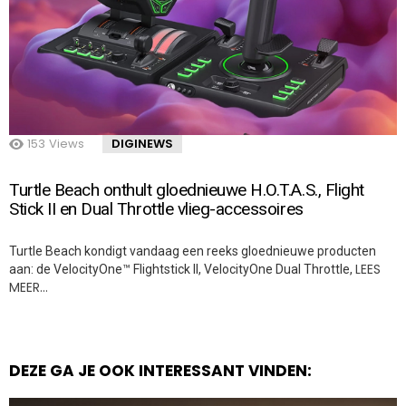
153
Views
DIGINEWS
Turtle Beach onthult gloednieuwe H.O.T.A.S., Flight
Stick II en Dual Throttle vlieg-accessoires
Turtle Beach kondigt vandaag een reeks gloednieuwe producten
LEES
aan: de VelocityOne™ Flightstick II, VelocityOne Dual Throttle,
MEER…
DEZE GA JE OOK INTERESSANT VINDEN: