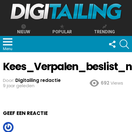
NIEUW
POPULAR
TRENDING
FOLLOW
S
US
Menu
Kees_Verpalen_beslist_n
Door:
Digitailing redactie
692
Views
9 jaar geleden
GEEF EEN REACTIE