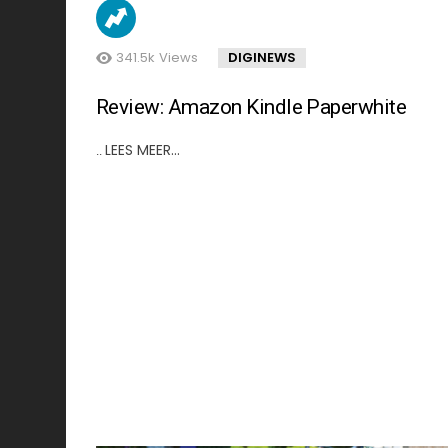
341.5k
Views
DIGINEWS
Review: Amazon Kindle Paperwhite
LEES MEER…
..