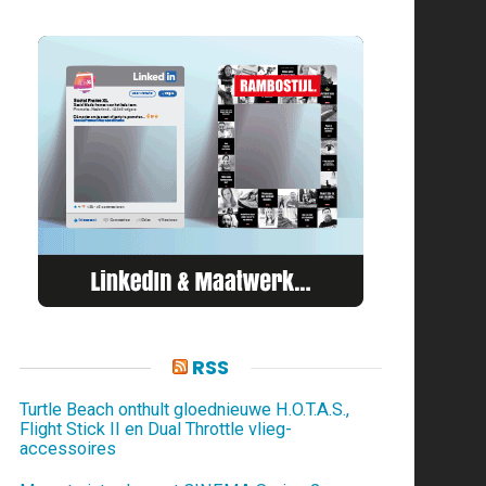
RSS
Turtle Beach onthult gloednieuwe H.O.T.A.S.,
Flight Stick II en Dual Throttle vlieg-
accessoires