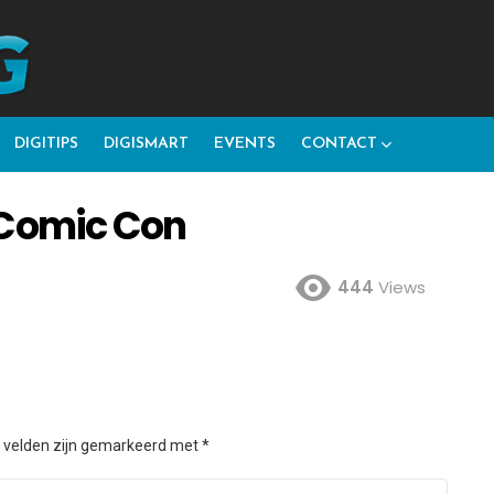
DIGITIPS
DIGISMART
EVENTS
CONTACT
 Comic Con
444
Views
e velden zijn gemarkeerd met
*