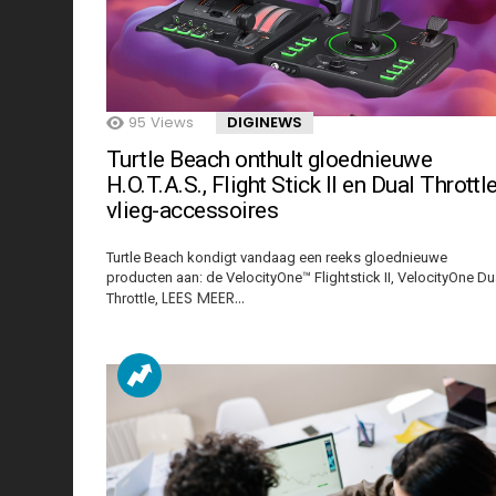
95
Views
DIGINEWS
Turtle Beach onthult gloednieuwe
H.O.T.A.S., Flight Stick II en Dual Throttl
vlieg-accessoires
Turtle Beach kondigt vandaag een reeks gloednieuwe
producten aan: de VelocityOne™ Flightstick II, VelocityOne Du
LEES MEER…
Throttle,