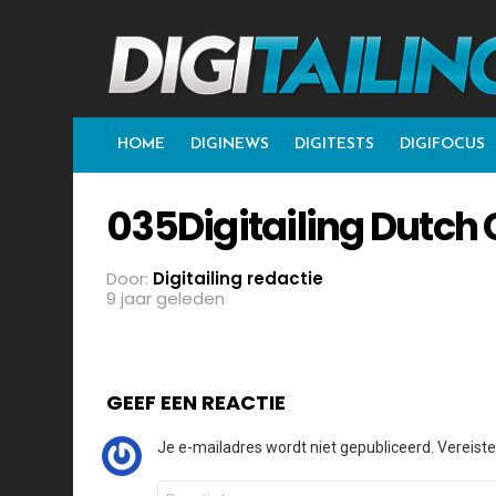
HOME
DIGINEWS
DIGITESTS
DIGIFOCUS
035Digitailing Dutch
Door:
Digitailing redactie
9 jaar geleden
GEEF EEN REACTIE
Je e-mailadres wordt niet gepubliceerd.
Vereist
Reactie