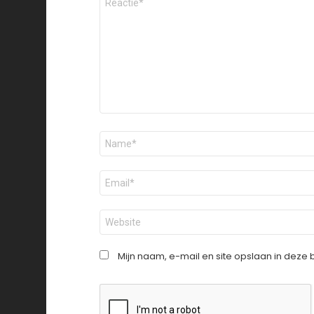
*
Naam
*
E-
mail
*
Site
Mijn naam, e-mail en site opslaan in deze