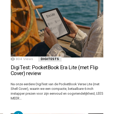
804
Views
DIGITESTS
DigiTest: PocketBook Era Lite (met Flip
Cover) review
Na onze eerdere DigiTest van de PocketBook Verse Lite (met
Shell Cover), waarin we een compacte, betaalbare 6-inch
LEES
instapper prezen voor zijn eenvoud en oogvriendelijkheid,
MEER…