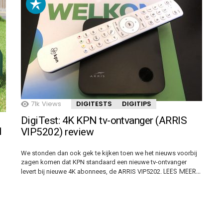
71k
Views
DIGITESTS
DIGITIPS
DigiTest: 4K KPN tv-ontvanger (ARRIS
1
VIP5202) review
We stonden dan ook gek te kijken toen we het nieuws voorbij
zagen komen dat KPN standaard een nieuwe tv-ontvanger
LEES MEER…
levert bij nieuwe 4K abonnees, de ARRIS VIP5202.