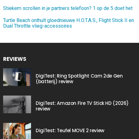
Stiekem scrollen in je partners telefoon? 1 op de 5 doet het
Turtle Beach onthult gloednieuwe H.O.T.A.S., Flight Stick II en
Dual Throttle vlieg-accessoires
REVIEWS
DigiTest: Ring Spotlight Cam 2de Gen
(batterij) review
DigiTest: Amazon Fire TV Stick HD (2026)
review
DigiTest: Teufel MOVE 2 review