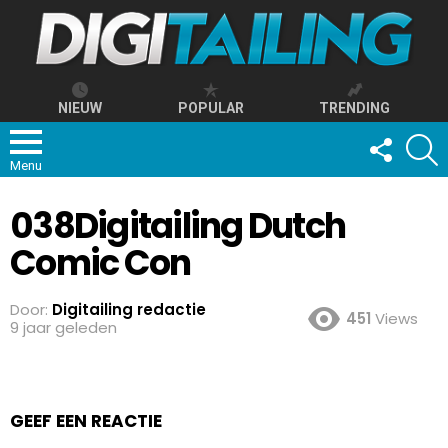
NIEUW
POPULAR
TRENDING
FOLLOW
S
US
Menu
038Digitailing Dutch
Comic Con
Door:
Digitailing redactie
451
Views
9 jaar geleden
GEEF EEN REACTIE