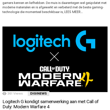
gamers kennen en liefhebben. De muis is daarentegen wel geüpdatet met
moderne materialen en is afgewerkt en verbeterd met de beste gaming-
LEES MEER…
technologie die momenteel beschikbaar is,
361
Views
DIGINEWS
Logitech G kondigt samenwerking aan met Call of
Duty: Modern Warfare 4