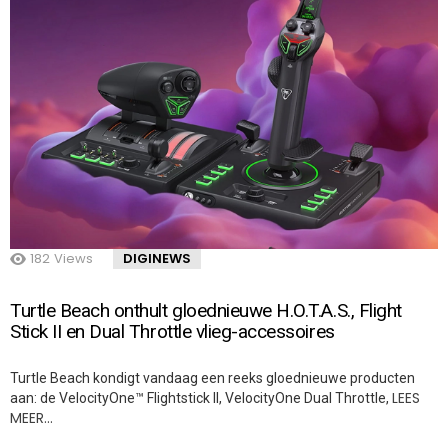
182
Views
DIGINEWS
Turtle Beach onthult gloednieuwe H.O.T.A.S., Flight
Stick II en Dual Throttle vlieg-accessoires
Turtle Beach kondigt vandaag een reeks gloednieuwe producten
LEES
aan: de VelocityOne™ Flightstick II, VelocityOne Dual Throttle,
MEER…