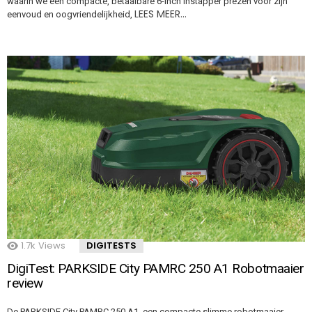
waarin we een compacte, betaalbare 6-inch instapper prezen voor zijn
LEES MEER…
eenvoud en oogvriendelijkheid,
1.7k
Views
DIGITESTS
DigiTest: PARKSIDE City PAMRC 250 A1 Robotmaaier
review
De PARKSIDE City PAMRC 250 A1, een compacte slimme robotmaaier