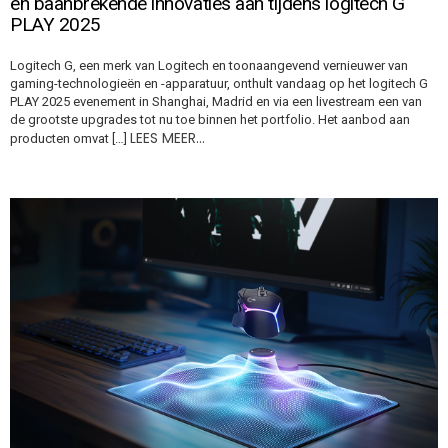
en baanbrekende innovaties aan tijdens logitech G
PLAY 2025
Logitech G, een merk van Logitech en toonaangevend vernieuwer van
gaming-technologieën en -apparatuur, onthult vandaag op het logitech G
PLAY 2025 evenement in Shanghai, Madrid en via een livestream een van
de grootste upgrades tot nu toe binnen het portfolio. Het aanbod aan
LEES MEER…
producten omvat […]