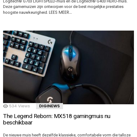
Logitech® G703 LIGHTSPEED-muis en de Logitech® G403 HERO-muis.
Deze gamemuizen zijn ontworpen voor de best mogelijke prestaties
LEES MEER…
hoogste nauwkeurigheid.
534
Views
DIGINEWS
The Legend Reborn: MX518 gamingmuis nu
beschikbaar
De nieuwe muis heeft dezelfde klassieke, comfortabele vorm die talloze