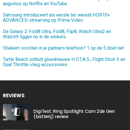
augustus op Netflix en YouTube
Samsung introduceert als eerste ter wereld HDR10+
ADVANCED-streaming op Prime Video
De Galaxy Z Fold8 Ultra, Fold8, Flip8, Watch Ultra2 en
Watch9 liggen nu in de winkels
Stiekem scrollen in je partners telefoon? 1 op de 5 doet het
Turtle Beach onthult gloednieuwe H.O.T.A.S., Flight Stick II en
Dual Throttle vlieg-accessoires
REVIEWS
DigiTest: Ring Spotlight Cam 2de Gen
(batterij) review