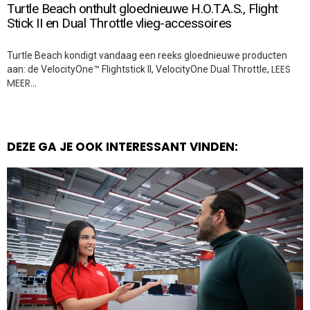
Turtle Beach onthult gloednieuwe H.O.T.A.S., Flight
Stick II en Dual Throttle vlieg-accessoires
Turtle Beach kondigt vandaag een reeks gloednieuwe producten
LEES
aan: de VelocityOne™ Flightstick II, VelocityOne Dual Throttle,
MEER…
DEZE GA JE OOK INTERESSANT VINDEN: