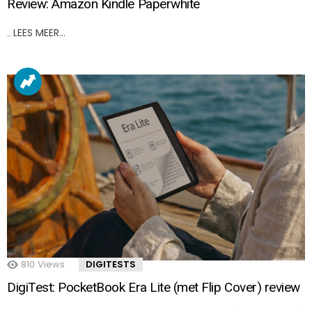
Review: Amazon Kindle Paperwhite
LEES MEER…
..
810
Views
DIGITESTS
DigiTest: PocketBook Era Lite (met Flip Cover) review