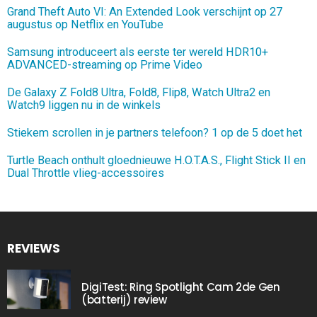
Grand Theft Auto VI: An Extended Look verschijnt op 27
augustus op Netflix en YouTube
Samsung introduceert als eerste ter wereld HDR10+
ADVANCED-streaming op Prime Video
De Galaxy Z Fold8 Ultra, Fold8, Flip8, Watch Ultra2 en
Watch9 liggen nu in de winkels
Stiekem scrollen in je partners telefoon? 1 op de 5 doet het
Turtle Beach onthult gloednieuwe H.O.T.A.S., Flight Stick II en
Dual Throttle vlieg-accessoires
REVIEWS
DigiTest: Ring Spotlight Cam 2de Gen
(batterij) review