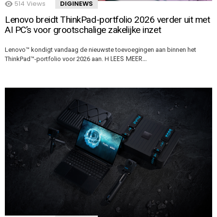
514
Views
DIGINEWS
Lenovo breidt ThinkPad-portfolio 2026 verder uit met
AI PC’s voor grootschalige zakelijke inzet
Lenovo™ kondigt vandaag de nieuwste toevoegingen aan binnen het
LEES MEER…
ThinkPad™-portfolio voor 2026 aan. H