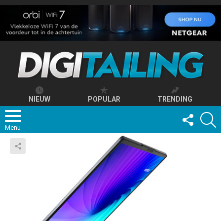
NIEUW
POPULAR
TRENDING
FOLLOW
S
US
Menu