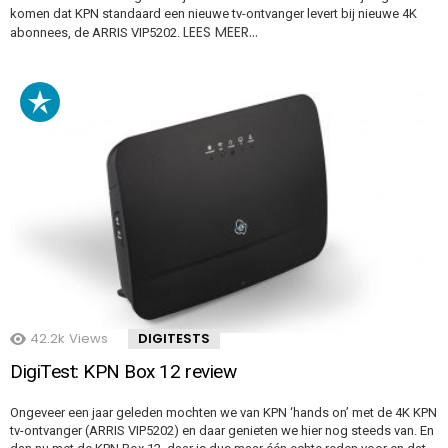
komen dat KPN standaard een nieuwe tv-ontvanger levert bij nieuwe 4K
LEES MEER…
abonnees, de ARRIS VIP5202.
42.2k
Views
DIGITESTS
DigiTest: KPN Box 12 review
Ongeveer een jaar geleden mochten we van KPN ‘hands on’ met de 4K KPN
tv-ontvanger (ARRIS VIP5202) en daar genieten we hier nog steeds van. En