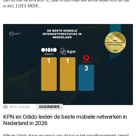
dan nu met de KPN Box 12, daar is dus maar één echte reden voor en dat
LEES MEER…
is de […]
454
Views
DIGINEWS
KPN en Odido leiden de beste mobiele netwerken in
Nederland in 2026
KPN en Odido staan ex-aequo aan de top in het totaalklassement, terwijl