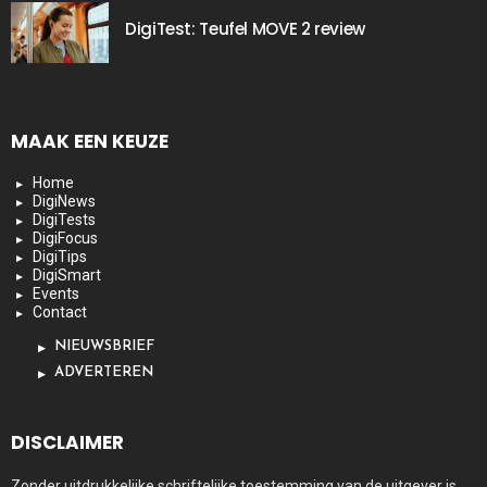
DigiTest: Teufel MOVE 2 review
MAAK EEN KEUZE
Home
DigiNews
DigiTests
DigiFocus
DigiTips
DigiSmart
Events
Contact
NIEUWSBRIEF
ADVERTEREN
DISCLAIMER
Zonder uitdrukkelijke schriftelijke toestemming van de uitgever is