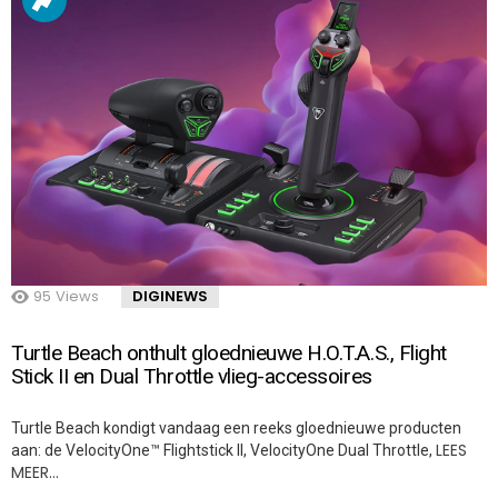
95
Views
DIGINEWS
Turtle Beach onthult gloednieuwe H.O.T.A.S., Flight
Stick II en Dual Throttle vlieg-accessoires
Turtle Beach kondigt vandaag een reeks gloednieuwe producten
LEES
aan: de VelocityOne™ Flightstick II, VelocityOne Dual Throttle,
MEER…