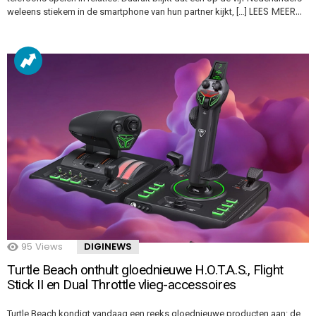
LEES MEER…
weleens stiekem in de smartphone van hun partner kijkt, […]
95
Views
DIGINEWS
Turtle Beach onthult gloednieuwe H.O.T.A.S., Flight
Stick II en Dual Throttle vlieg-accessoires
Turtle Beach kondigt vandaag een reeks gloednieuwe producten aan: de