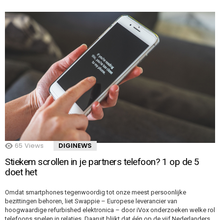
65
Views
DIGINEWS
Stiekem scrollen in je partners telefoon? 1 op de 5
doet het
Omdat smartphones tegenwoordig tot onze meest persoonlijke
bezittingen behoren, liet Swappie – Europese leverancier van
hoogwaardige refurbished elektronica – door iVox onderzoeken welke rol
telefoons spelen in relaties. Daaruit blijkt dat één op de vijf Nederlanders