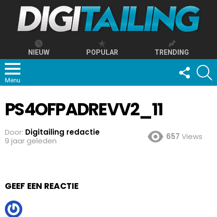
NIEUW
POPULAR
TRENDING
FOLLOW
S
US
Menu
PS4OFPADREVV2_11
Door:
Digitailing redactie
657
Views
9 jaar geleden
GEEF EEN REACTIE