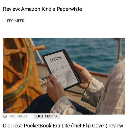
Review: Amazon Kindle Paperwhite
LEES MEER…
..
802
Views
DIGITESTS
DigiTest: PocketBook Era Lite (met Flip Cover) review