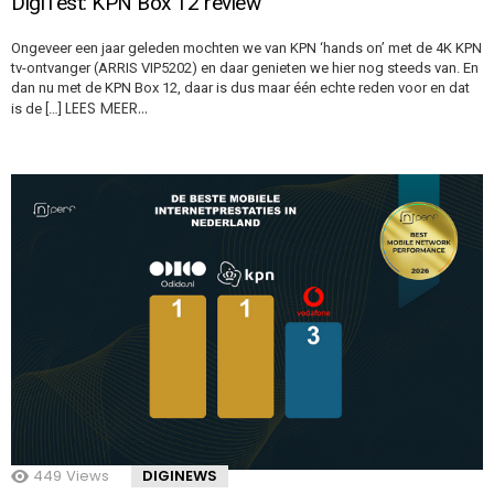
DigiTest: KPN Box 12 review
Ongeveer een jaar geleden mochten we van KPN ‘hands on’ met de 4K KPN
tv-ontvanger (ARRIS VIP5202) en daar genieten we hier nog steeds van. En
dan nu met de KPN Box 12, daar is dus maar één echte reden voor en dat
LEES MEER…
is de […]
449
Views
DIGINEWS