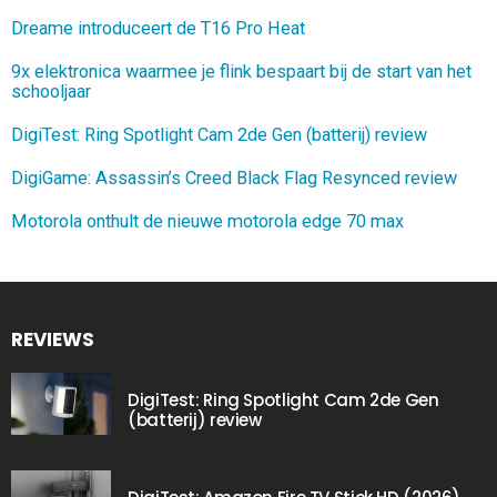
Dreame introduceert de T16 Pro Heat
9x elektronica waarmee je flink bespaart bij de start van het
schooljaar
DigiTest: Ring Spotlight Cam 2de Gen (batterij) review
DigiGame: Assassin’s Creed Black Flag Resynced review
Motorola onthult de nieuwe motorola edge 70 max
REVIEWS
DigiTest: Ring Spotlight Cam 2de Gen
(batterij) review