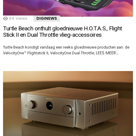
64
Views
DIGINEWS
Turtle Beach onthult gloednieuwe H.O.T.A.S., Flight
Stick II en Dual Throttle vlieg-accessoires
Turtle Beach kondigt vandaag een reeks gloednieuwe producten aan: de
LEES MEER…
VelocityOne™ Flightstick II, VelocityOne Dual Throttle,