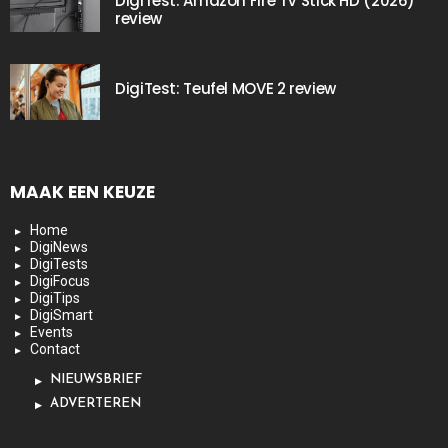
DigiTest: Amazon Fire TV Stick HD (2026)
review
DigiTest: Teufel MOVE 2 review
MAAK EEN KEUZE
Home
DigiNews
DigiTests
DigiFocus
DigiTips
DigiSmart
Events
Contact
NIEUWSBRIEF
ADVERTEREN