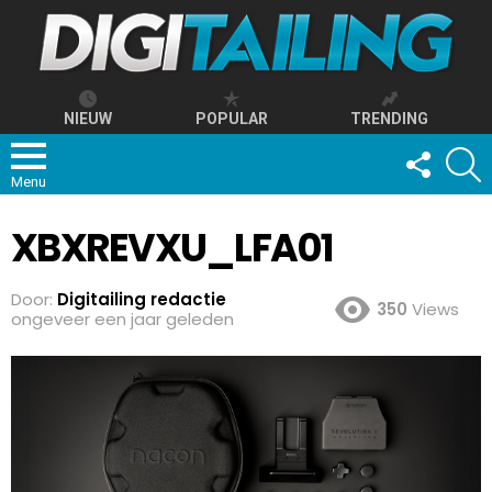
NIEUW
POPULAR
TRENDING
FOLLOW
S
US
Menu
XBXREVXU_LFA01
Door:
Digitailing redactie
350
Views
ongeveer een jaar geleden