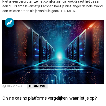
Niet alleen vergroten ze het comfort in huis, ook draagt het bij aan
een duurzame levensstijl. Lampen hoef je niet langer de hele avond
LEES MEER…
aan te laten staan als je van huis gaat;
315
Views
DIGINEWS
Online casino platforms vergelijken: waar let je op?