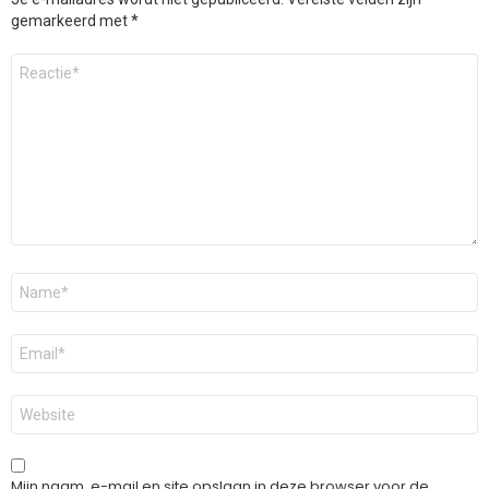
gemarkeerd met
*
Reactie
*
Naam
*
E-
mail
*
Site
Mijn naam, e-mail en site opslaan in deze browser voor de