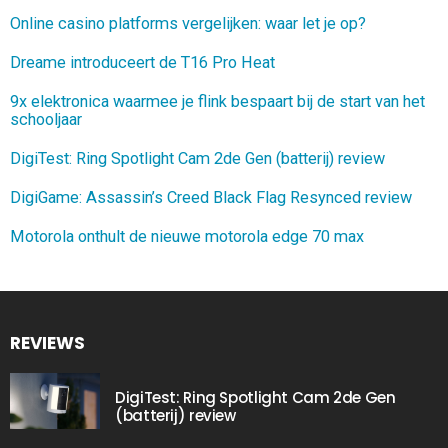
Online casino platforms vergelijken: waar let je op?
Dreame introduceert de T16 Pro Heat
9x elektronica waarmee je flink bespaart bij de start van het
schooljaar
DigiTest: Ring Spotlight Cam 2de Gen (batterij) review
DigiGame: Assassin’s Creed Black Flag Resynced review
Motorola onthult de nieuwe motorola edge 70 max
REVIEWS
DigiTest: Ring Spotlight Cam 2de Gen
(batterij) review