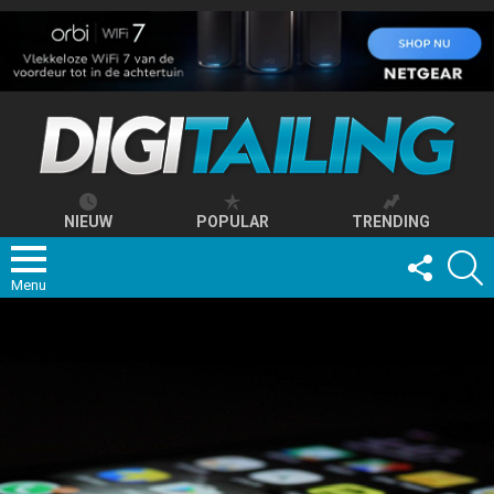
NIEUW
POPULAR
TRENDING
FOLLOW
S
US
Menu