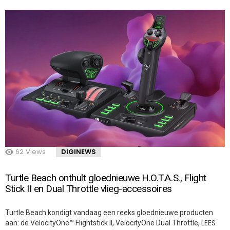
62
Views
DIGINEWS
Turtle Beach onthult gloednieuwe H.O.T.A.S., Flight
Stick II en Dual Throttle vlieg-accessoires
Turtle Beach kondigt vandaag een reeks gloednieuwe producten
LEES
aan: de VelocityOne™ Flightstick II, VelocityOne Dual Throttle,