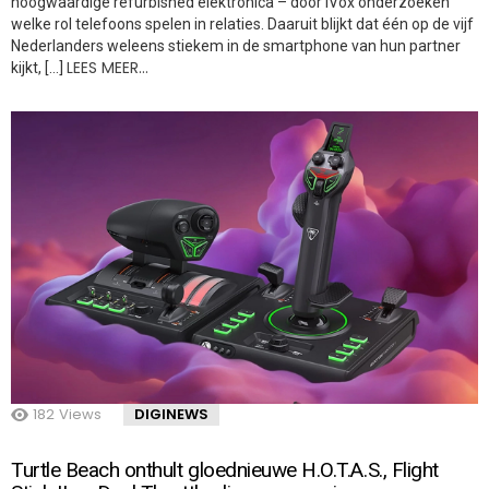
hoogwaardige refurbished elektronica – door iVox onderzoeken
welke rol telefoons spelen in relaties. Daaruit blijkt dat één op de vijf
Nederlanders weleens stiekem in de smartphone van hun partner
LEES MEER…
kijkt, […]
182
Views
DIGINEWS
Turtle Beach onthult gloednieuwe H.O.T.A.S., Flight