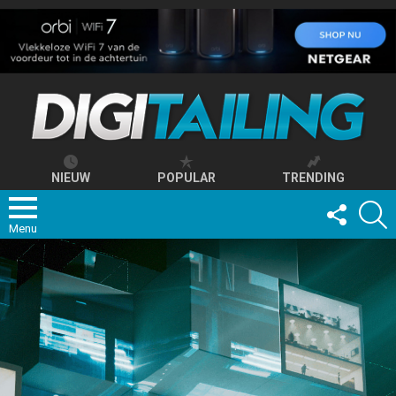
NIEUW
POPULAR
TRENDING
FOLLOW
S
US
Menu