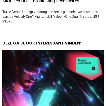
Stick II en Dual Throttle vlieg-accessoires
Turtle Beach kondigt vandaag een reeks gloednieuwe producten
LEES
aan: de VelocityOne™ Flightstick II, VelocityOne Dual Throttle,
MEER…
DEZE GA JE OOK INTERESSANT VINDEN: