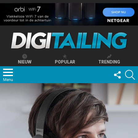
NIEUW
POPULAR
TRENDING
FOLLOW
S
US
Menu