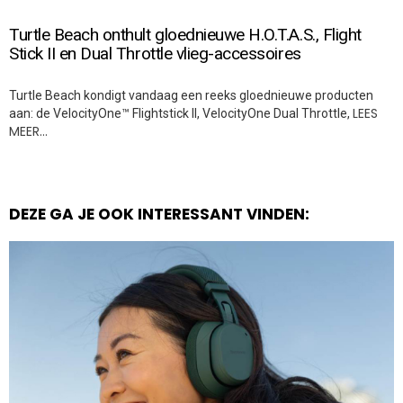
Turtle Beach onthult gloednieuwe H.O.T.A.S., Flight
Stick II en Dual Throttle vlieg-accessoires
Turtle Beach kondigt vandaag een reeks gloednieuwe producten
LEES
aan: de VelocityOne™ Flightstick II, VelocityOne Dual Throttle,
MEER…
DEZE GA JE OOK INTERESSANT VINDEN: