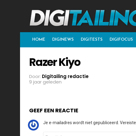
HOME
DIGINEWS
DIGITESTS
DIGIFOCUS
Razer Kiyo
Door:
Digitailing redactie
9 jaar geleden
GEEF EEN REACTIE
Je e-mailadres wordt niet gepubliceerd.
Vereist
Reactie