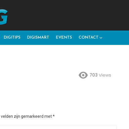
DIGITIPS
DIGISMART
EVENTS
CONTACT
703
Views
e velden zijn gemarkeerd met
*