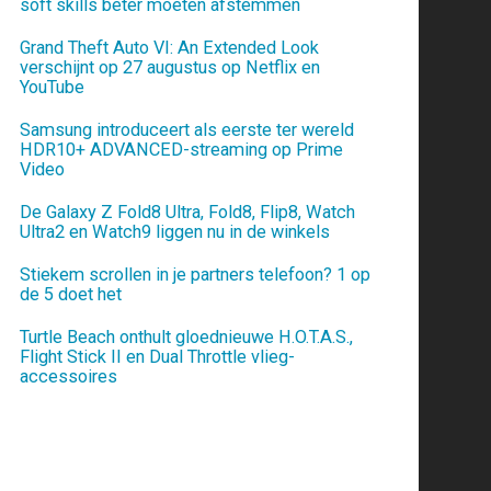
soft skills beter moeten afstemmen
Grand Theft Auto VI: An Extended Look
verschijnt op 27 augustus op Netflix en
YouTube
Samsung introduceert als eerste ter wereld
HDR10+ ADVANCED-streaming op Prime
Video
De Galaxy Z Fold8 Ultra, Fold8, Flip8, Watch
Ultra2 en Watch9 liggen nu in de winkels
Stiekem scrollen in je partners telefoon? 1 op
de 5 doet het
Turtle Beach onthult gloednieuwe H.O.T.A.S.,
Flight Stick II en Dual Throttle vlieg-
accessoires