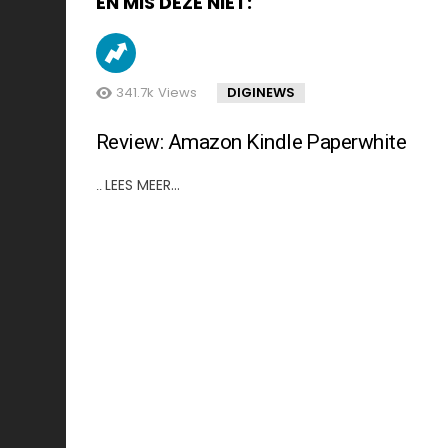
EN MIS DEZE NIET:
341.7k
Views
DIGINEWS
Review: Amazon Kindle Paperwhite
LEES MEER…
..