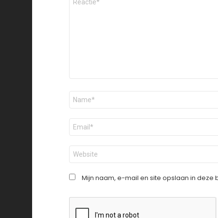
*
Naam
*
E-
mail
*
Site
Mijn naam, e-mail en site opslaan in deze