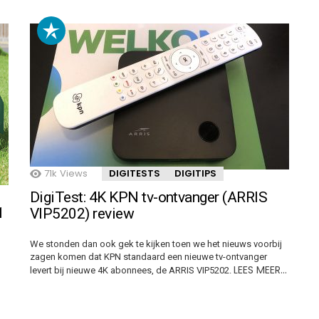
71k
Views
DIGITESTS
DIGITIPS
DigiTest: 4K KPN tv-ontvanger (ARRIS
1
VIP5202) review
We stonden dan ook gek te kijken toen we het nieuws voorbij
zagen komen dat KPN standaard een nieuwe tv-ontvanger
LEES MEER…
levert bij nieuwe 4K abonnees, de ARRIS VIP5202.