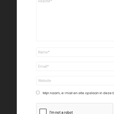
*
Naam
*
E-
mail
*
Site
Mijn naam, e-mail en site opslaan in deze