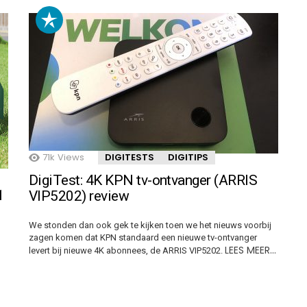
71k
Views
DIGITESTS
DIGITIPS
DigiTest: 4K KPN tv-ontvanger (ARRIS
1
VIP5202) review
We stonden dan ook gek te kijken toen we het nieuws voorbij
zagen komen dat KPN standaard een nieuwe tv-ontvanger
LEES MEER…
levert bij nieuwe 4K abonnees, de ARRIS VIP5202.