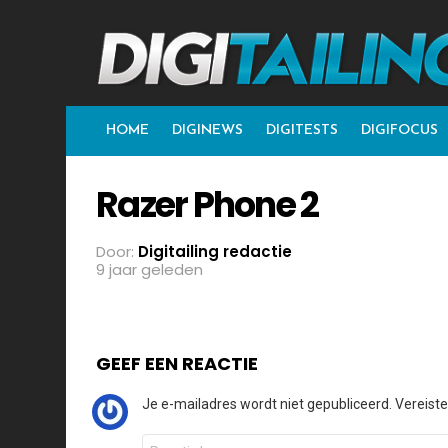
HOME
DIGINEWS
DIGITESTS
DIGIFOCUS
Razer Phone 2
Door:
Digitailing redactie
9 jaar geleden
GEEF EEN REACTIE
Je e-mailadres wordt niet gepubliceerd.
Vereist
Reactie