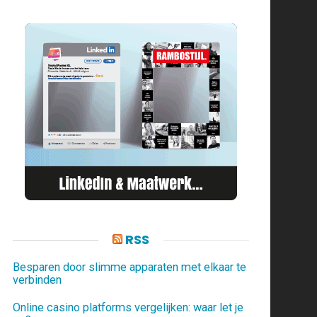
RSS
Besparen door slimme apparaten met elkaar te
verbinden
Online casino platforms vergelijken: waar let je