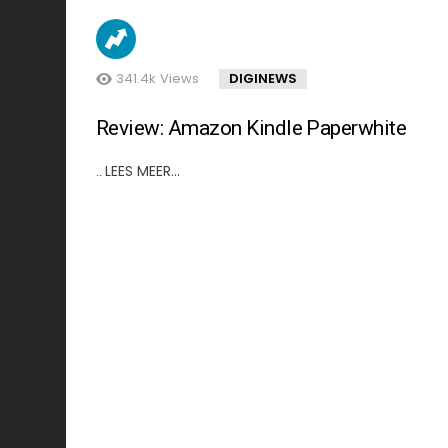
341.4k
Views
DIGINEWS
Review: Amazon Kindle Paperwhite
LEES MEER…
..