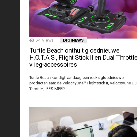
64
Views
DIGINEWS
Turtle Beach onthult gloednieuwe
H.O.T.A.S., Flight Stick II en Dual Throttl
vlieg-accessoires
Turtle Beach kondigt vandaag een reeks gloednieuwe
producten aan: de VelocityOne™ Flightstick II, VelocityOne Du
LEES MEER…
Throttle,