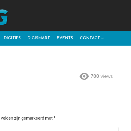
DIGITIPS
DIGISMART
EVENTS
CONTACT
700
Views
e velden zijn gemarkeerd met
*