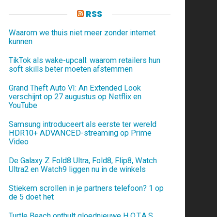
RSS
Waarom we thuis niet meer zonder internet
kunnen
TikTok als wake-upcall: waarom retailers hun
soft skills beter moeten afstemmen
Grand Theft Auto VI: An Extended Look
verschijnt op 27 augustus op Netflix en
YouTube
Samsung introduceert als eerste ter wereld
HDR10+ ADVANCED-streaming op Prime
Video
De Galaxy Z Fold8 Ultra, Fold8, Flip8, Watch
Ultra2 en Watch9 liggen nu in de winkels
Stiekem scrollen in je partners telefoon? 1 op
de 5 doet het
Turtle Beach onthult gloednieuwe H.O.T.A.S.,