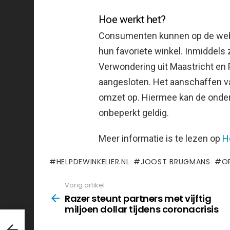
Hoe werkt het?
Consumenten kunnen op de webs
hun favoriete winkel. Inmiddels 
Verwondering uit Maastricht en 
aangesloten. Het aanschaffen va
omzet op. Hiermee kan de ondern
onbeperkt geldig.
Meer informatie is te lezen op
H
HELPDEWINKELIER.NL
JOOST BRUGMANS
O
Vorig artikel
See
more
Razer steunt partners met vijftig
miljoen dollar tijdens coronacrisis