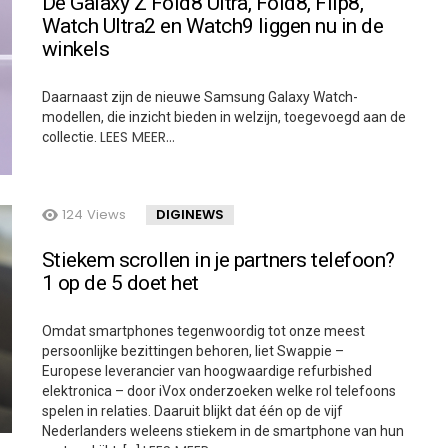
De Galaxy Z Fold8 Ultra, Fold8, Flip8,
Watch Ultra2 en Watch9 liggen nu in de
winkels
Daarnaast zijn de nieuwe Samsung Galaxy Watch-
modellen, die inzicht bieden in welzijn, toegevoegd aan de
LEES MEER…
collectie.
124
Views
DIGINEWS
Stiekem scrollen in je partners telefoon?
1 op de 5 doet het
Omdat smartphones tegenwoordig tot onze meest
persoonlijke bezittingen behoren, liet Swappie –
Europese leverancier van hoogwaardige refurbished
elektronica – door iVox onderzoeken welke rol telefoons
spelen in relaties. Daaruit blijkt dat één op de vijf
Nederlanders weleens stiekem in de smartphone van hun