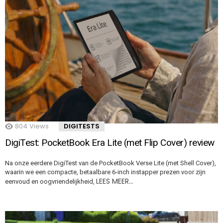
804
Views
DIGITESTS
DigiTest: PocketBook Era Lite (met Flip Cover) review
Na onze eerdere DigiTest van de PocketBook Verse Lite (met Shell Cover),
waarin we een compacte, betaalbare 6-inch instapper prezen voor zijn
LEES MEER…
eenvoud en oogvriendelijkheid,