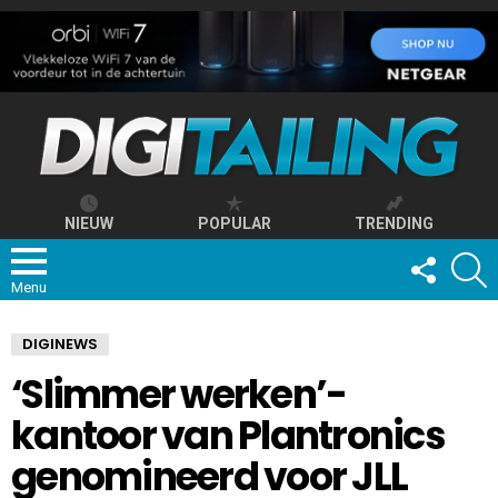
NIEUW
POPULAR
TRENDING
FOLLOW
S
US
Menu
DIGINEWS
‘Slimmer werken’-
kantoor van Plantronics
genomineerd voor JLL