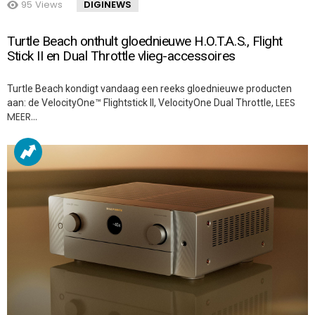
95
Views
DIGINEWS
Turtle Beach onthult gloednieuwe H.O.T.A.S., Flight
Stick II en Dual Throttle vlieg-accessoires
Turtle Beach kondigt vandaag een reeks gloednieuwe producten
LEES
aan: de VelocityOne™ Flightstick II, VelocityOne Dual Throttle,
MEER…