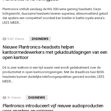
Plantronics onthult vandaag de RIG 300-serie gaming headsets. Deze
lichtgewicht, duurzame headsets leveren superieur, allesomvattend geluid
dat spelers een competitief voordeel kan bieden in battle royale-arena’s.
LEES MEER…
540
Views
DIGINEWS
Nieuwe Plantronics-headsets helpen
kantoormedewerkers met geluidsuitdagingen van een
open kantoor
Dit is zeer welkom in een tijd waarin veel wordt gedebatteerd over de
productiviteit in open kantooromgevingen. Met de draadloze Savi 8200-
LEES
headsets kunnen duidelijke telefoongesprekken gevoerd worden,
MEER…
1k
Views
DIGINEWS
Plantronics introduceert vijf nieuwe audioproducten
voor sporters en reizigers