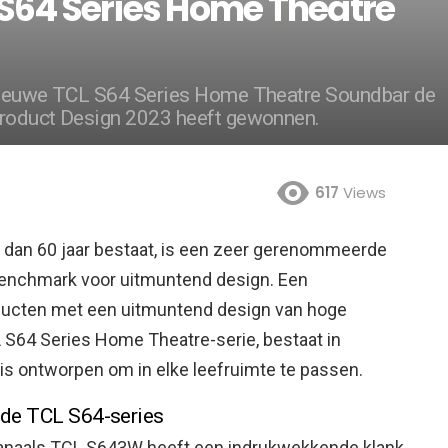
 S64 Series Home Theatre
 nieuwe TCL S64 Series Home Theatre Soundbar de
Product Design 2023 heeft gewonnen.
617
Views
 dan 60 jaar bestaat, is een zeer gerenommeerde
 benchmark voor uitmuntend design. Een
roducten met een uitmuntend design van hoge
 S64 Series Home Theatre-serie, bestaat in
is ontworpen om in elke leefruimte te passen.
 de TCL S64-series
kanaals TCL S643W heeft een indrukwekkende klank