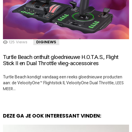
125
Views
DIGINEWS
Turtle Beach onthult gloednieuwe H.O.T.A.S., Flight
Stick II en Dual Throttle vlieg-accessoires
Turtle Beach kondigt vandaag een reeks gloednieuwe producten
LEES
aan: de VelocityOne™ Flightstick II, VelocityOne Dual Throttle,
MEER…
DEZE GA JE OOK INTERESSANT VINDEN: