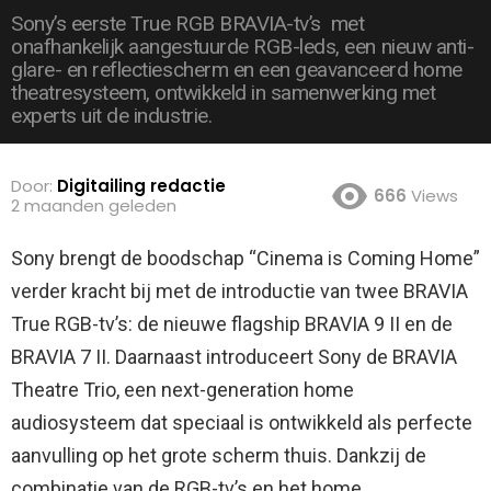
Sony’s eerste True RGB BRAVIA-tv’s ​ met
onafhankelijk aangestuurde RGB-leds, een nieuw anti-
glare- en reflectiescherm en een geavanceerd home
theatresysteem, ontwikkeld in samenwerking met
experts uit de industrie.
Door:
Digitailing redactie
666
Views
2 maanden geleden
Sony brengt de boodschap “Cinema is Coming Home”
verder kracht bij met de introductie van twee BRAVIA
True RGB-tv’s: de nieuwe flagship BRAVIA 9 II en de
BRAVIA 7 II.
Daarnaast introduceert Sony de BRAVIA
Theatre Trio, een next-generation home
audiosysteem dat speciaal is ontwikkeld als perfecte
aanvulling op het grote scherm thuis. Dankzij de
combinatie van de RGB-tv’s en het home