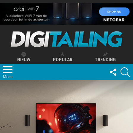
NIEUW
POPULAR
TRENDING
FOLLOW
S
US
Menu