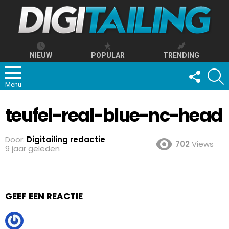
NIEUW
POPULAR
TRENDING
FOLLOW
S
US
Menu
teufel-real-blue-nc-head
Door:
Digitailing redactie
702
Views
9 jaar geleden
GEEF EEN REACTIE