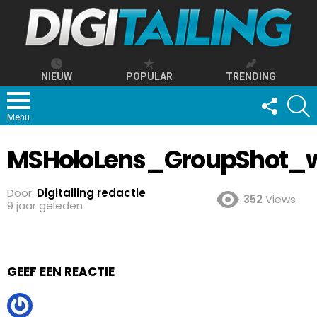
NIEUW
POPULAR
TRENDING
FOLLOW
S
US
Menu
MSHoloLens_GroupShot
Door:
Digitailing redactie
352
Views
9 jaar geleden
GEEF EEN REACTIE