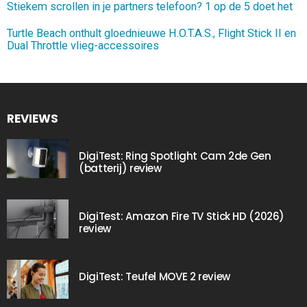
Stiekem scrollen in je partners telefoon? 1 op de 5 doet het
Turtle Beach onthult gloednieuwe H.O.T.A.S., Flight Stick II en
Dual Throttle vlieg-accessoires
REVIEWS
DigiTest: Ring Spotlight Cam 2de Gen
(batterij) review
DigiTest: Amazon Fire TV Stick HD (2026)
review
DigiTest: Teufel MOVE 2 review