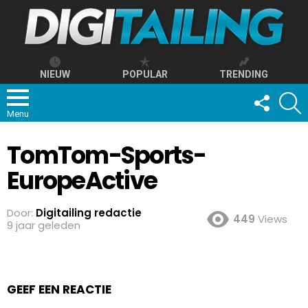
NIEUW
POPULAR
TRENDING
FOLLOW
S
US
Menu
TomTom-Sports-
EuropeActive
Door:
Digitailing redactie
449
Views
9 jaar geleden
GEEF EEN REACTIE