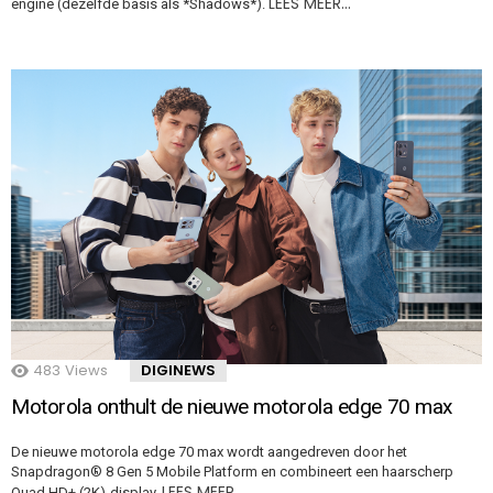
LEES MEER…
engine (dezelfde basis als *Shadows*).
483
Views
DIGINEWS
Motorola onthult de nieuwe motorola edge 70 max
De nieuwe motorola edge 70 max wordt aangedreven door het
Snapdragon® 8 Gen 5 Mobile Platform en combineert een haarscherp
LEES MEER…
Quad HD+ (2K)-display,