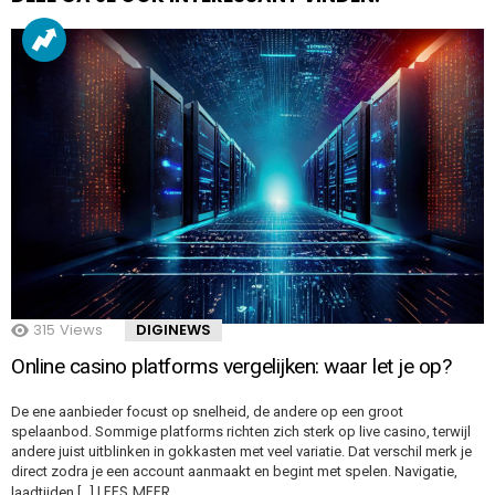
315
Views
DIGINEWS
Online casino platforms vergelijken: waar let je op?
De ene aanbieder focust op snelheid, de andere op een groot
spelaanbod. Sommige platforms richten zich sterk op live casino, terwijl
andere juist uitblinken in gokkasten met veel variatie. Dat verschil merk je
direct zodra je een account aanmaakt en begint met spelen. Navigatie,
LEES MEER…
laadtijden […]