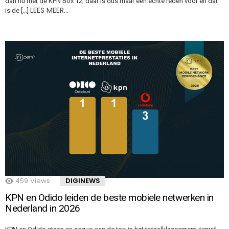
dan nu met de KPN Box 12, daar is dus maar één echte reden voor en dat
LEES MEER…
is de […]
459
Views
DIGINEWS
KPN en Odido leiden de beste mobiele netwerken in
Nederland in 2026