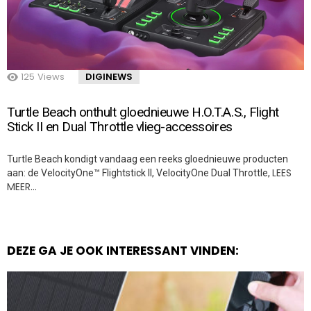
125
Views
DIGINEWS
Turtle Beach onthult gloednieuwe H.O.T.A.S., Flight
Stick II en Dual Throttle vlieg-accessoires
Turtle Beach kondigt vandaag een reeks gloednieuwe producten
LEES
aan: de VelocityOne™ Flightstick II, VelocityOne Dual Throttle,
MEER…
DEZE GA JE OOK INTERESSANT VINDEN: