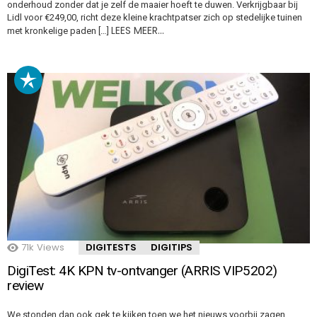
onderhoud zonder dat je zelf de maaier hoeft te duwen. Verkrijgbaar bij
Lidl voor €249,00, richt deze kleine krachtpatser zich op stedelijke tuinen
LEES MEER…
met kronkelige paden […]
71k
Views
DIGITESTS
DIGITIPS
DigiTest: 4K KPN tv-ontvanger (ARRIS VIP5202)
review
We stonden dan ook gek te kijken toen we het nieuws voorbij zagen