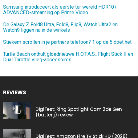
Samsung introduceert als eerste ter wereld HDR10+
ADVANCED-streaming op Prime Video
De Galaxy Z Fold8 Ultra, Fold8, Flip8, Watch Ultra2 en
Watch9 liggen nu in de winkels
Stiekem scrollen in je partners telefoon? 1 op de 5 doet het
Turtle Beach onthult gloednieuwe H.O.T.A.S., Flight Stick II en
Dual Throttle vlieg-accessoires
REVIEWS
DigiTest: Ring Spotlight Cam 2de Gen
(batterij) review
DigiTest: Amazon Fire TV Stick HD (2026)