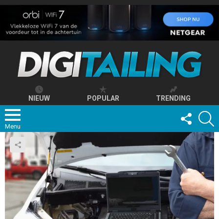
NIEUW
POPULAR
TRENDING
FOLLOW
S
US
Menu