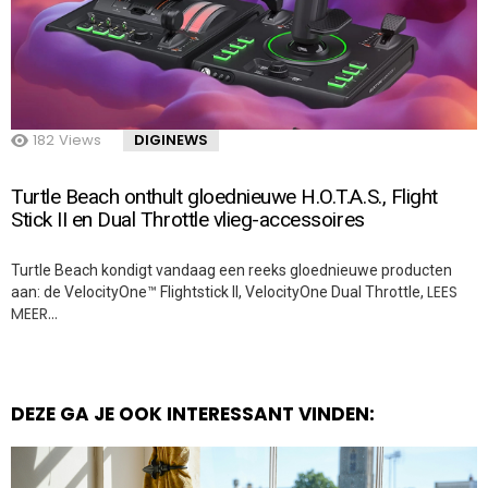
182
Views
DIGINEWS
Turtle Beach onthult gloednieuwe H.O.T.A.S., Flight
Stick II en Dual Throttle vlieg-accessoires
Turtle Beach kondigt vandaag een reeks gloednieuwe producten
LEES
aan: de VelocityOne™ Flightstick II, VelocityOne Dual Throttle,
MEER…
DEZE GA JE OOK INTERESSANT VINDEN: