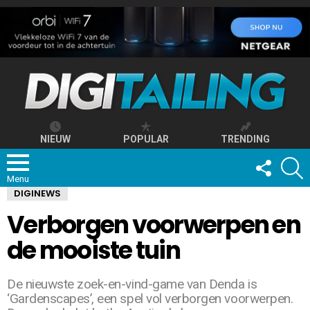
NIEUW
POPULAR
TRENDING
FOLLOW
S
US
Menu
DIGINEWS
Verborgen voorwerpen en
de mooiste tuin
De nieuwste zoek-en-vind-game van Denda is
‘Gardenscapes’, een spel vol verborgen voorwerpen.