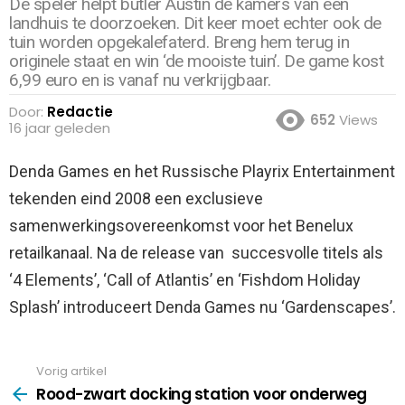
De speler helpt butler Austin de kamers van een
landhuis te doorzoeken. Dit keer moet echter ook de
tuin worden opgekalefaterd. Breng hem terug in
originele staat en win ‘de mooiste tuin’. De game kost
6,99 euro en is vanaf nu verkrijgbaar.
Door:
Redactie
652
Views
16 jaar geleden
Denda Games en het Russische Playrix Entertainment
tekenden eind 2008 een exclusieve
samenwerkingsovereenkomst voor het Benelux
retailkanaal. Na de release van succesvolle titels als
‘4 Elements’, ‘Call of Atlantis’ en ‘Fishdom Holiday
Splash’ introduceert Denda Games nu ‘Gardenscapes’.
Vorig artikel
See
more
Rood-zwart docking station voor onderweg