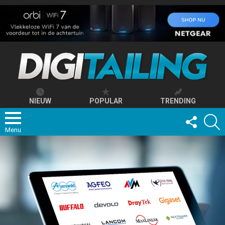
NIEUW
POPULAR
TRENDING
FOLLOW
S
US
Menu