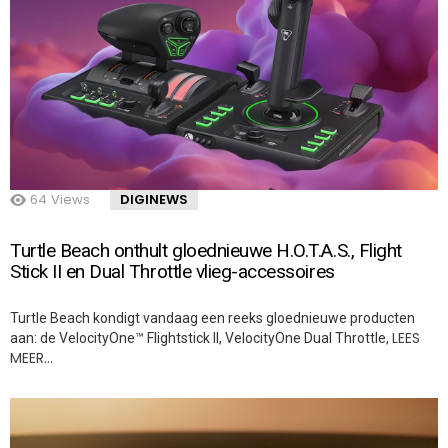
64
Views
DIGINEWS
Turtle Beach onthult gloednieuwe H.O.T.A.S., Flight
Stick II en Dual Throttle vlieg-accessoires
Turtle Beach kondigt vandaag een reeks gloednieuwe producten
LEES
aan: de VelocityOne™ Flightstick II, VelocityOne Dual Throttle,
MEER…