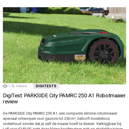
1.7k
Views
DIGITESTS
DigiTest: PARKSIDE City PAMRC 250 A1 Robotmaaier
review
De PARKSIDE City PAMRC 250 A1, een compacte slimme robotmaaier
speciaal ontworpen voor gazons tot 250 m², belooft moeiteloos
onderhoud zonder dat je zelf de maaier hoeft te duwen. Verkrijgbaar bij
Lidl voor €249,00, richt deze kleine krachtpatser zich op stedelijke tuinen