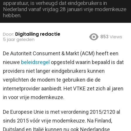
apparatuur, is verheugd dat eindgebruikers in
Nederland vanaf vrijdag 28 januari vrije modemkeuze
hebben.
Door:
Digitailing redactie
853
Views
5 jaar geleden
De Autoriteit Consument & Markt (ACM) heeft een
nieuwe
beleidsregel
opgesteld waarin bepaald is dat
providers niet langer eindgebruikers kunnen
verplichten de modem te gebruiken die de
internetprovider aanbiedt. Het VTKE zet zich al jaren
in voor vrije modemkeuze.
De Europese Unie is met verordening 2015/2120 al
sinds 2015 vóór vrije modemkeuze. Na Finland,
Duitsland en Italië kunnen nu ook Nederlandse