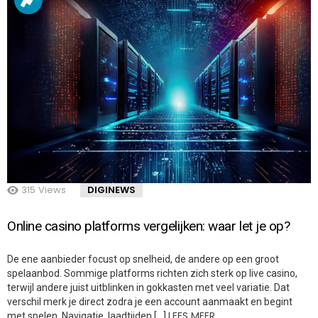
315
Views
DIGINEWS
Online casino platforms vergelijken: waar let je op?
De ene aanbieder focust op snelheid, de andere op een groot
spelaanbod. Sommige platforms richten zich sterk op live casino,
terwijl andere juist uitblinken in gokkasten met veel variatie. Dat
verschil merk je direct zodra je een account aanmaakt en begint
LEES MEER…
met spelen. Navigatie, laadtijden […]