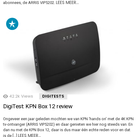
LEES MEER…
abonnees, de ARRIS VIP5202.
42.2k
Views
DIGITESTS
DigiTest: KPN Box 12 review
Ongeveer een jaar geleden mochten we van KPN ‘hands on’ met de 4K KPN
tv-ontvanger (ARRIS VIP5202) en daar genieten we hier nog steeds van. En
dan nu met de KPN Box 12, daar is dus maar één echte reden voor en dat
LEES MEER…
is de […]