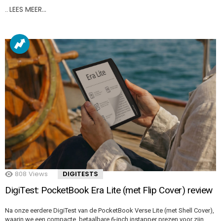
LEES MEER…
..
808
Views
DIGITESTS
DigiTest: PocketBook Era Lite (met Flip Cover) review
Na onze eerdere DigiTest van de PocketBook Verse Lite (met Shell Cover),
waarin we een compacte, betaalbare 6-inch instapper prezen voor zijn