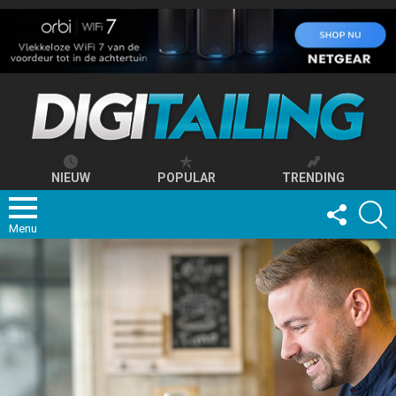
NIEUW
POPULAR
TRENDING
FOLLOW
S
US
Menu