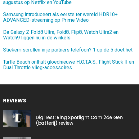
augustus op Netflix en YouTube
Samsung introduceert als eerste ter wereld HDR10+
ADVANCED-streaming op Prime Video
De Galaxy Z Fold8 Ultra, Fold8, Flip8, Watch Ultra2 en
Watch9 liggen nu in de winkels
Stiekem scrollen in je partners telefoon? 1 op de 5 doet het
Turtle Beach onthult gloednieuwe H.O.T.A.S., Flight Stick II en
Dual Throttle vlieg-accessoires
REVIEWS
DigiTest: Ring Spotlight Cam 2de Gen
(batterij) review