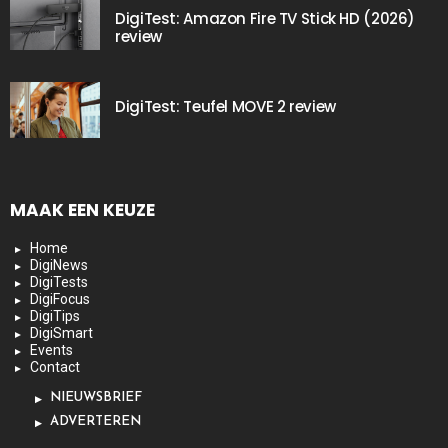
DigiTest: Amazon Fire TV Stick HD (2026)
review
DigiTest: Teufel MOVE 2 review
MAAK EEN KEUZE
Home
DigiNews
DigiTests
DigiFocus
DigiTips
DigiSmart
Events
Contact
NIEUWSBRIEF
ADVERTEREN