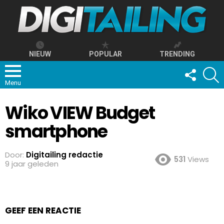
NIEUW
POPULAR
TRENDING
FOLLOW
S
US
Menu
Wiko VIEW Budget
smartphone
Door:
Digitailing redactie
531
Views
9 jaar geleden
GEEF EEN REACTIE