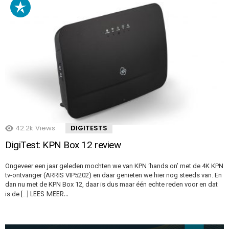
42.2k
Views
DIGITESTS
DigiTest: KPN Box 12 review
Ongeveer een jaar geleden mochten we van KPN ‘hands on’ met de 4K KPN
tv-ontvanger (ARRIS VIP5202) en daar genieten we hier nog steeds van. En
dan nu met de KPN Box 12, daar is dus maar één echte reden voor en dat
LEES MEER…
is de […]