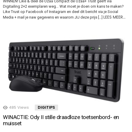
WINNEN! Like & deel de Ozaa Compact de Ozaa+ Trust geeft via
Digitailing 2×2 exemplaren weg… Wat moet je doen om kans te maken?
Like Trust op Facebook of Instagram en deel dit bericht via je Social
LEES MEER…
Media + mail je naw gegevens en waarom JIJ deze prijs […]
485
Views
DIGITIPS
WINACTIE: Ody II stille draadloze toetsenbord- en
muisset