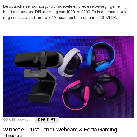
De optische sensor zorgt voor soepele en precieze bewegingen en hij
heeft aanpasbare DPI-instelling van 1000 tot 3200. En is daarnaast ook
LEES MEER…
nog eens superstil met wel 19 maanden batterijduur.
619
Views
DIGITIPS
Winactie: Trust Tanor Webcam & Forta Gaming
Headset