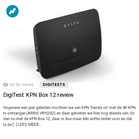
42.2k
Views
DIGITESTS
DigiTest: KPN Box 12 review
Ongeveer een jaar geleden mochten we van KPN ‘hands on’ met de 4K KPN
tv-ontvanger (ARRIS VIP5202) en daar genieten we hier nog steeds van. En
dan nu met de KPN Box 12, daar is dus maar één echte reden voor en dat
LEES MEER…
is de […]