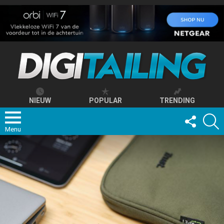
NIEUW
POPULAR
TRENDING
FOLLOW
S
US
Menu