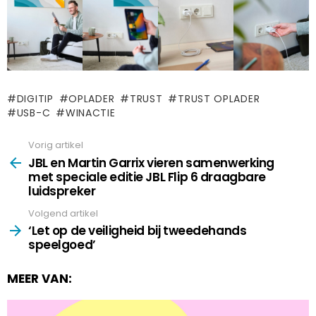
DIGITIP
OPLADER
TRUST
TRUST OPLADER
USB-C
WINACTIE
Vorig artikel
See
more
JBL en Martin Garrix vieren samenwerking
met speciale editie JBL Flip 6 draagbare
luidspreker
Volgend artikel
‘Let op de veiligheid bij tweedehands
speelgoed’
MEER VAN: