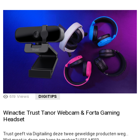
619
Views
DIGITIPS
Winactie: Trust Tanor Webcam & Forta Gaming
Headset
Trust geeft via Digitailing deze twee geweldige producten weg…
LEES MEER…
Wat moet je doen om kans te maken?