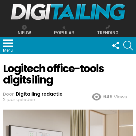
NIEUW
POPULAR
TRENDING
FOLLOW
S
US
Menu
Logitech office-tools
digitsiling
Door:
Digitailing redactie
649
Views
2 jaar geleden