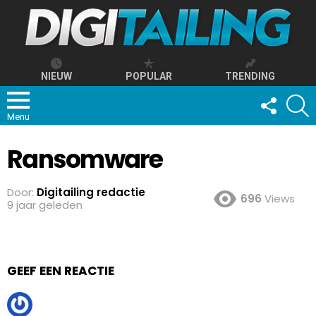
NIEUW
POPULAR
TRENDING
FOLLOW
S
US
Menu
Ransomware
Door:
Digitailing redactie
696
Views
9 jaar geleden
GEEF EEN REACTIE