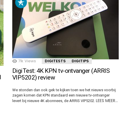
71k
Views
DIGITESTS
DIGITIPS
DigiTest: 4K KPN tv-ontvanger (ARRIS
1
VIP5202) review
We stonden dan ook gek te kijken toen we het nieuws voorbij
zagen komen dat KPN standaard een nieuwe tv-ontvanger
LEES MEER…
levert bij nieuwe 4K abonnees, de ARRIS VIP5202.