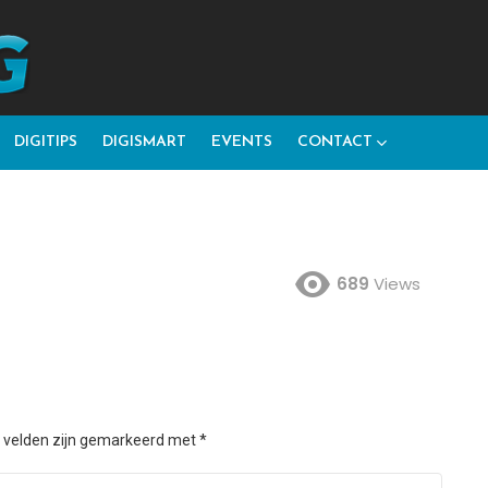
DIGITIPS
DIGISMART
EVENTS
CONTACT
689
Views
e velden zijn gemarkeerd met
*