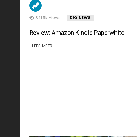
341.5k
Views
DIGINEWS
Review: Amazon Kindle Paperwhite
LEES MEER…
..