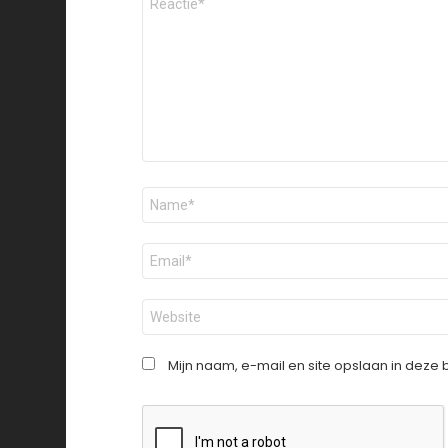
*
Naam
*
E-
mail
*
Site
Mijn naam, e-mail en site opslaan in deze