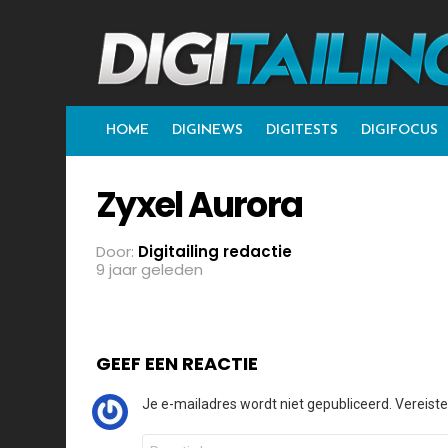
HOME
DIGINEWS
DIGITESTS
DIGIFOCUS
Zyxel Aurora
Door:
Digitailing redactie
9 jaar geleden
GEEF EEN REACTIE
Je e-mailadres wordt niet gepubliceerd.
Vereist
Reactie