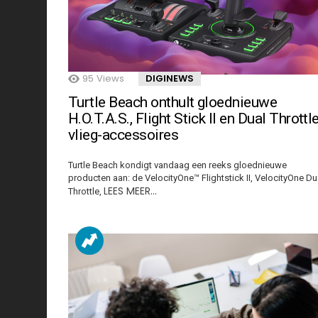
95
Views
DIGINEWS
Turtle Beach onthult gloednieuwe
H.O.T.A.S., Flight Stick II en Dual Throttl
vlieg-accessoires
Turtle Beach kondigt vandaag een reeks gloednieuwe
producten aan: de VelocityOne™ Flightstick II, VelocityOne Du
LEES MEER…
Throttle,