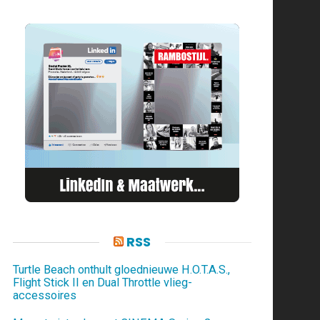
RSS
Turtle Beach onthult gloednieuwe H.O.T.A.S.,
Flight Stick II en Dual Throttle vlieg-
accessoires