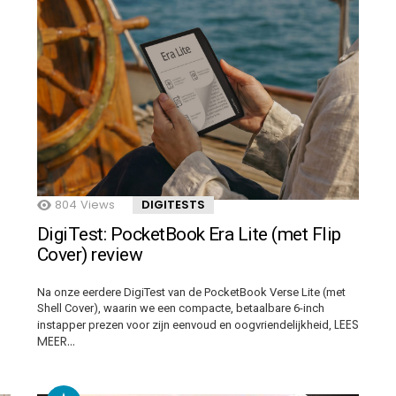
804
Views
DIGITESTS
DigiTest: PocketBook Era Lite (met Flip
Cover) review
Na onze eerdere DigiTest van de PocketBook Verse Lite (met
Shell Cover), waarin we een compacte, betaalbare 6-inch
LEES
instapper prezen voor zijn eenvoud en oogvriendelijkheid,
MEER…