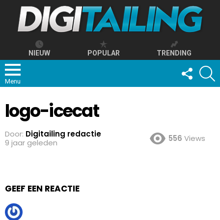
NIEUW
POPULAR
TRENDING
FOLLOW
S
US
Menu
logo-icecat
Door:
Digitailing redactie
556
Views
9 jaar geleden
GEEF EEN REACTIE