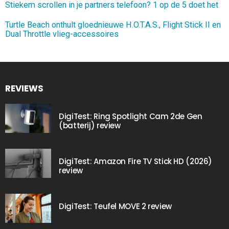
Stiekem scrollen in je partners telefoon? 1 op de 5 doet het
Turtle Beach onthult gloednieuwe H.O.T.A.S., Flight Stick II en
Dual Throttle vlieg-accessoires
REVIEWS
DigiTest: Ring Spotlight Cam 2de Gen
(batterij) review
DigiTest: Amazon Fire TV Stick HD (2026)
review
DigiTest: Teufel MOVE 2 review