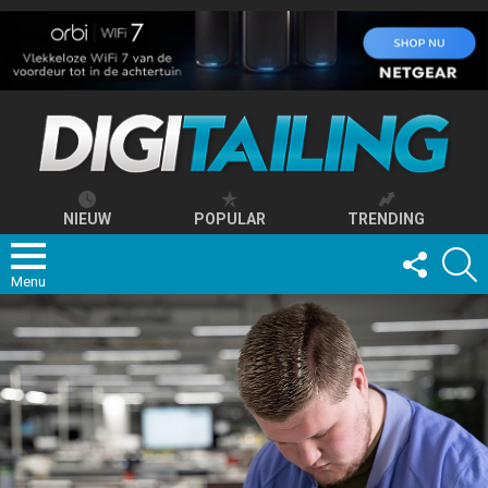
NIEUW
POPULAR
TRENDING
FOLLOW
S
US
Menu