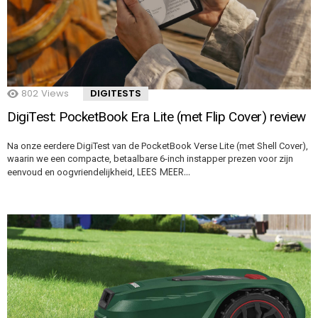
802
Views
DIGITESTS
DigiTest: PocketBook Era Lite (met Flip Cover) review
Na onze eerdere DigiTest van de PocketBook Verse Lite (met Shell Cover),
waarin we een compacte, betaalbare 6-inch instapper prezen voor zijn
LEES MEER…
eenvoud en oogvriendelijkheid,