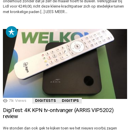
onderhoud zonder dat je zelf de maaier hoeft te duwen. Verkrijgbaar bij
Lidl voor €249,00, richt deze kleine krachtpatser zich op stedelijke tuinen
LEES MEER…
met kronkelige paden […]
71k
Views
DIGITESTS
DIGITIPS
DigiTest: 4K KPN tv-ontvanger (ARRIS VIP5202)
review
We stonden dan ook gek te kijken toen we het nieuws voorbij zagen