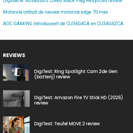
DigiGame: Assassin’s Creed Black Flag Resynced review
Motorola onthult de nieuwe motorola edge 70 max
AOC GAMING introduceert de CU34G4CA en CU34G4ZCA
REVIEWS
DigiTest: Ring Spotlight Cam 2de Gen
(batterij) review
DigiTest: Amazon Fire TV Stick HD (2026)
review
DigiTest: Teufel MOVE 2 review