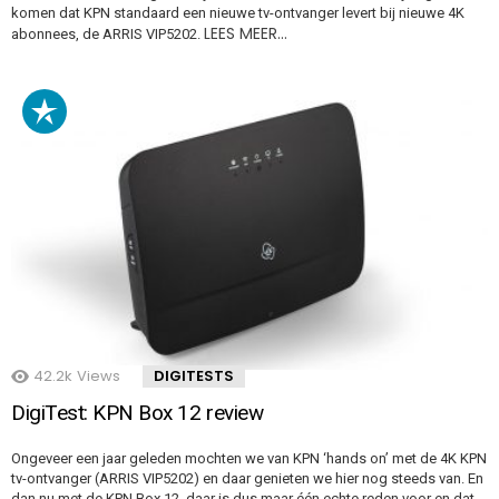
komen dat KPN standaard een nieuwe tv-ontvanger levert bij nieuwe 4K
LEES MEER…
abonnees, de ARRIS VIP5202.
42.2k
Views
DIGITESTS
DigiTest: KPN Box 12 review
Ongeveer een jaar geleden mochten we van KPN ‘hands on’ met de 4K KPN
tv-ontvanger (ARRIS VIP5202) en daar genieten we hier nog steeds van. En
dan nu met de KPN Box 12, daar is dus maar één echte reden voor en dat