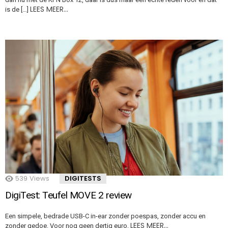
LEES MEER…
is de […]
539
Views
DIGITESTS
DigiTest: Teufel MOVE 2 review
Een simpele, bedrade USB-C in-ear zonder poespas, zonder accu en
LEES MEER…
zonder gedoe. Voor nog geen dertig euro.