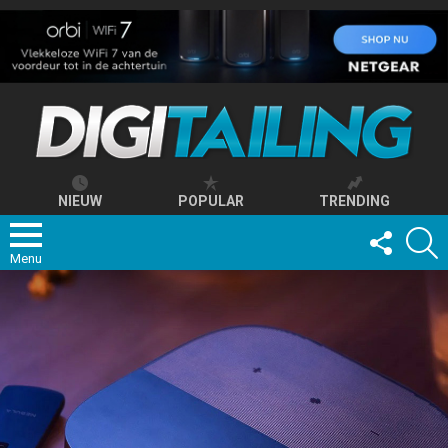
NIEUW
POPULAR
TRENDING
FOLLOW
S
US
Menu