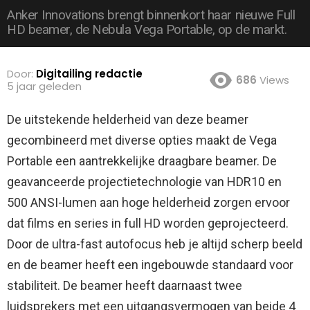
Anker Innovations brengt binnenkort haar nieuwe Full
HD beamer, de Nebula Vega Portable, op de markt.
Door:
Digitailing redactie
686
Views
5 jaar geleden
De uitstekende helderheid van deze beamer
gecombineerd met diverse opties maakt de Vega
Portable een aantrekkelijke draagbare beamer. De
geavanceerde projectietechnologie van HDR10 en
500 ANSI-lumen aan hoge helderheid zorgen ervoor
dat films en series in full HD worden geprojecteerd.
Door de ultra-fast autofocus heb je altijd scherp beeld
en de beamer heeft een ingebouwde standaard voor
stabiliteit. De beamer heeft daarnaast twee
luidsprekers met een uitgangsvermogen van beide 4