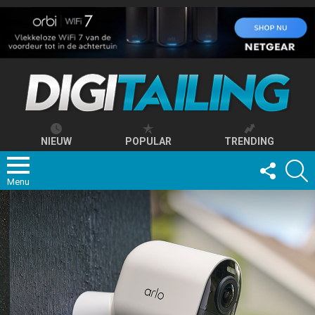
NIEUW
POPULAR
TRENDING
FOLLOW
S
US
Menu