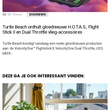
95
Views
DIGINEWS
Turtle Beach onthult gloednieuwe H.O.T.A.S., Flight
Stick II en Dual Throttle vlieg-accessoires
Turtle Beach kondigt vandaag een reeks gloednieuwe producten
LEES
aan: de VelocityOne™ Flightstick II, VelocityOne Dual Throttle,
MEER…
DEZE GA JE OOK INTERESSANT VINDEN: