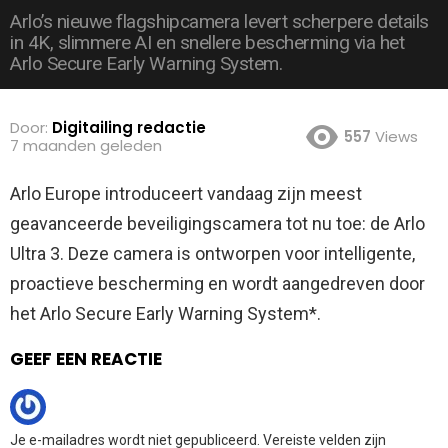
Arlo’s nieuwe flagshipcamera levert scherpere details
in 4K, slimmere AI en snellere bescherming via het
Arlo Secure Early Warning System.
Door:
Digitailing redactie
557
Views
7 maanden geleden
Arlo Europe introduceert vandaag zijn meest
geavanceerde beveiligingscamera tot nu toe: de Arlo
Ultra 3. Deze camera is ontworpen voor intelligente,
proactieve bescherming en wordt aangedreven door
het Arlo Secure Early Warning System*.
GEEF EEN REACTIE
Je e-mailadres wordt niet gepubliceerd.
Vereiste velden zijn