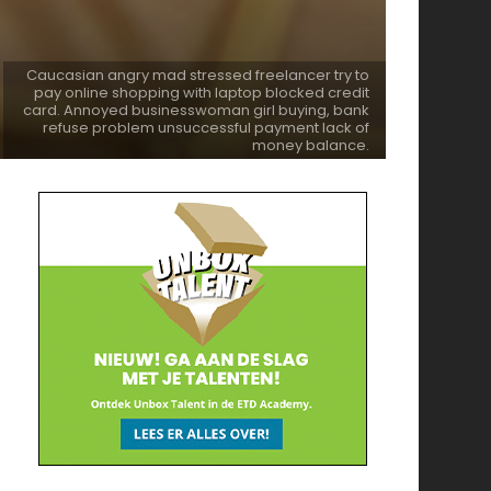
Caucasian angry mad stressed freelancer try to
pay online shopping with laptop blocked credit
card. Annoyed businesswoman girl buying, bank
refuse problem unsuccessful payment lack of
money balance.