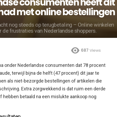
andse consumenten heeft dit
ad met online bestellingen
ht nog steeds op terugbetaling – Online winkelen
r de frustraties van Nederlandse shoppers.
687
Views
arna onder Nederlandse consumenten dat 78 procent
raude,
terwijl bijna de helft (47 procent) dit jaar te
 als niet-bezorgde bestellingen of artikelen die
hrijving. Extra zorgwekkend is dat ruim een derde
af hebben betaald na een mislukte aankoop nog
esultaten