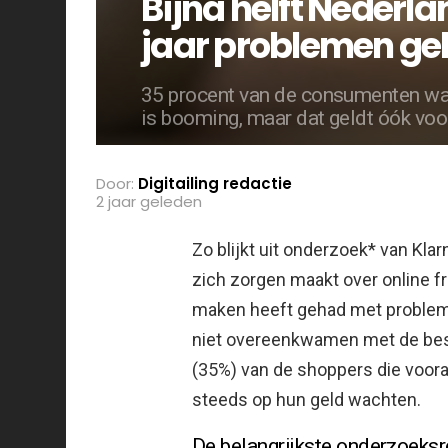
Bijna helft Nederl
jaar problemen geh
35 procent van de consumenten wac
is booming, maar dat geldt óók voo
Door:
Digitailing redactie
2 jaar geleden
Zo blijkt uit onderzoek* van Kl
zich zorgen maakt over online f
maken heeft gehad met problemen
niet overeenkwamen met de besc
(35%) van de shoppers die voor
steeds op hun geld wachten.
De belangrijkste onderzoeksr