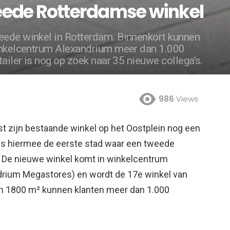
eede Rotterdamse winkel
eede winkel in Rotterdam. Binnenkort kunnen
winkelcentrum Alexandrium meer dan 1.000
tailer is nog op zoek naar 35 nieuwe collega’s.
986
Views
t zijn bestaande winkel op het Oostplein nog een
 is hiermee de eerste stad waar een tweede
De nieuwe winkel komt in winkelcentrum
rium Megastores) en wordt de 17e winkel van
an 1800 m² kunnen klanten meer dan 1.000