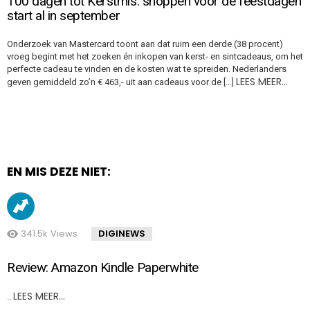
100 dagen tot Kerstmis: shoppen voor de feestdagen
start al in september
Onderzoek van Mastercard toont aan dat ruim een derde (38 procent)
vroeg begint met het zoeken én inkopen van kerst- en sintcadeaus, om het
perfecte cadeau te vinden en de kosten wat te spreiden. Nederlanders
LEES MEER…
geven gemiddeld zo’n € 463,- uit aan cadeaus voor de […]
EN MIS DEZE NIET:
341.5k
Views
DIGINEWS
Review: Amazon Kindle Paperwhite
LEES MEER…
..