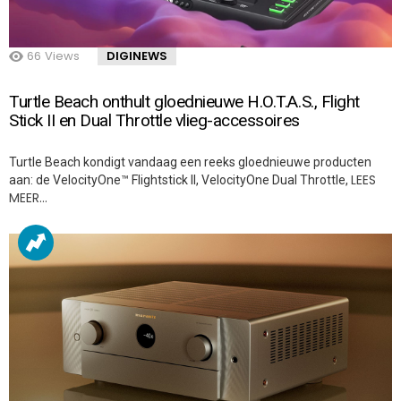
66
Views
DIGINEWS
Turtle Beach onthult gloednieuwe H.O.T.A.S., Flight
Stick II en Dual Throttle vlieg-accessoires
Turtle Beach kondigt vandaag een reeks gloednieuwe producten
LEES
aan: de VelocityOne™ Flightstick II, VelocityOne Dual Throttle,
MEER…