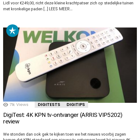
Lidl voor €249,00, richt deze kleine krachtpatser zich op stedelijke tuinen
LEES MEER…
met kronkelige paden […]
71k
Views
DIGITESTS
DIGITIPS
DigiTest: 4K KPN tv-ontvanger (ARRIS VIP5202)
review
We stonden dan ook gek te kijken toen we het nieuws voorbij zagen
komen dat KPN standaard een nieuwe tv-ontvanger levert bij nieuwe 4K