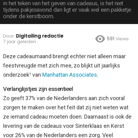
in het teken van het geven van cadeaus, is het niet
tijdens pakjesavond dan ligt er vaak wel een pakketje
onder de kerstboom.
Door:
Digitailing redactie
591
Views
7 jaar geleden
Deze cadeaumaand brengt echter niet alleen maar
feestvreugde met zich mee, zo blijkt uit jaarlijks
onderzoek¹ van
Manhattan Associates
.
Verlanglijstjes zijn essentieel
Zo geeft 37% van de Nederlanders aan zich vooral
zorgen te maken over het feit dat zij niet weten wat
ze iemand cadeau moeten doen. Daarnaast is ook de
levering van de cadeaus voor Sinterklaas en Kerst
voor 26% van de Nederlanders een zorg. Veel