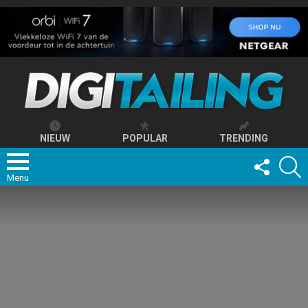
NIEUW
POPULAR
TRENDING
FOLLOW
S
US
Menu