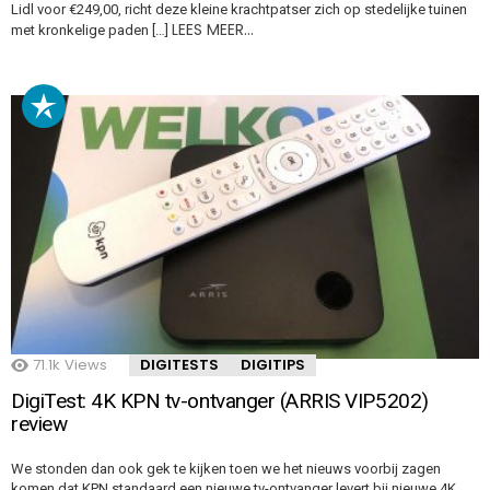
Lidl voor €249,00, richt deze kleine krachtpatser zich op stedelijke tuinen
LEES MEER…
met kronkelige paden […]
71.1k
Views
DIGITESTS
DIGITIPS
DigiTest: 4K KPN tv-ontvanger (ARRIS VIP5202)
review
We stonden dan ook gek te kijken toen we het nieuws voorbij zagen
komen dat KPN standaard een nieuwe tv-ontvanger levert bij nieuwe 4K