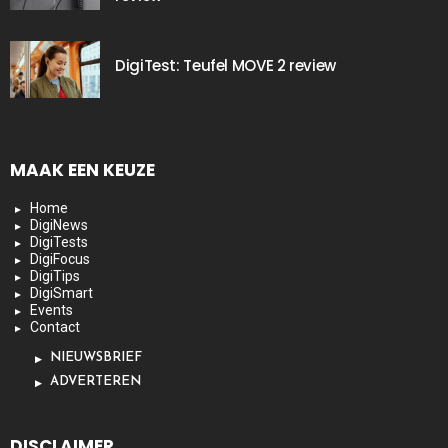
DigiTest: Teufel MOVE 2 review
MAAK EEN KEUZE
Home
DigiNews
DigiTests
DigiFocus
DigiTips
DigiSmart
Events
Contact
NIEUWSBRIEF
ADVERTEREN
DISCLAIMER