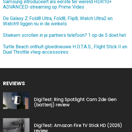
Samsung introduceert als eerste ter wereld HDR10+
ADVANCED-streaming op Prime Video
De Galaxy Z Fold8 Ultra, Fold8, Flip8, Watch Ultra2 en
Watch9 liggen nu in de winkels
Stiekem scrollen in je partners telefoon? 1 op de 5 doet het
Turtle Beach onthult gloednieuwe H.O.T.A.S., Flight Stick II en
Dual Throttle vlieg-accessoires
REVIEWS
DigiTest: Ring Spotlight Cam 2de Gen
(batterij) review
DigiTest: Amazon Fire TV Stick HD (2026)
review