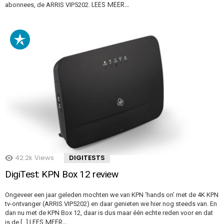
LEES MEER…
abonnees, de ARRIS VIP5202.
42.2k
Views
DIGITESTS
DigiTest: KPN Box 12 review
Ongeveer een jaar geleden mochten we van KPN ‘hands on’ met de 4K KPN
tv-ontvanger (ARRIS VIP5202) en daar genieten we hier nog steeds van. En
dan nu met de KPN Box 12, daar is dus maar één echte reden voor en dat
LEES MEER…
is de […]