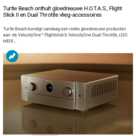
Turtle Beach onthult gloednieuwe H.O.T.A.S., Flight
Stick II en Dual Throttle vlieg-accessoires
Turtle Beach kondigt vandaag een reeks gloednieuwe producten
LEES
aan: de VelocityOne™ Flightstick II, VelocityOne Dual Throttle,
MEER…