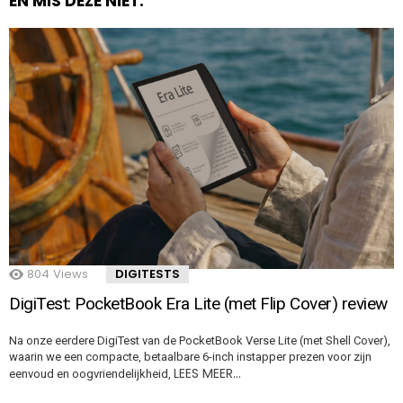
EN MIS DEZE NIET:
804
Views
DIGITESTS
DigiTest: PocketBook Era Lite (met Flip Cover) review
Na onze eerdere DigiTest van de PocketBook Verse Lite (met Shell Cover),
waarin we een compacte, betaalbare 6-inch instapper prezen voor zijn
LEES MEER…
eenvoud en oogvriendelijkheid,