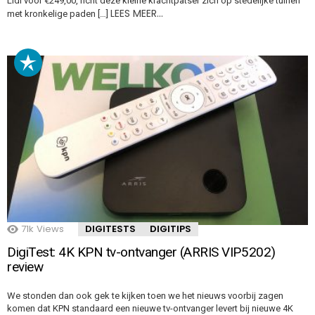
Lidl voor €249,00, richt deze kleine krachtpatser zich op stedelijke tuinen
LEES MEER…
met kronkelige paden […]
71k
Views
DIGITESTS
DIGITIPS
DigiTest: 4K KPN tv-ontvanger (ARRIS VIP5202)
review
We stonden dan ook gek te kijken toen we het nieuws voorbij zagen
komen dat KPN standaard een nieuwe tv-ontvanger levert bij nieuwe 4K