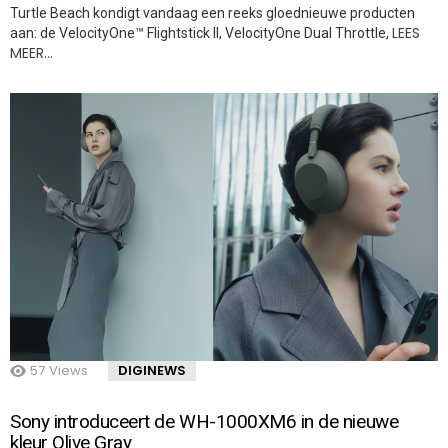
Turtle Beach kondigt vandaag een reeks gloednieuwe producten
LEES
aan: de VelocityOne™ Flightstick II, VelocityOne Dual Throttle,
MEER…
57
Views
DIGINEWS
Sony introduceert de WH-1000XM6 in de nieuwe
kleur Olive Gray