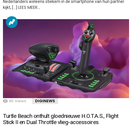
Nederlanders weleens stiekem in de smartphone van hun partner
LEES MEER…
kijkt, […]
95
Views
DIGINEWS
Turtle Beach onthult gloednieuwe H.O.T.A.S., Flight
Stick II en Dual Throttle vlieg-accessoires