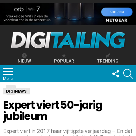
NIEUW
POPULAR
TRENDING
FOLLOW
S
US
Menu
DIGINEWS
Expert viert 50-jarig
jubileum
Expert viert in 2017 haar vijftigste verjaardag – En dat