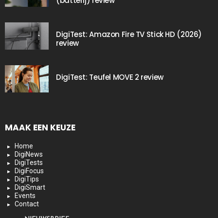
(batterij) review
DigiTest: Amazon Fire TV Stick HD (2026)
review
DigiTest: Teufel MOVE 2 review
MAAK EEN KEUZE
Home
DigiNews
DigiTests
DigiFocus
DigiTips
DigiSmart
Events
Contact