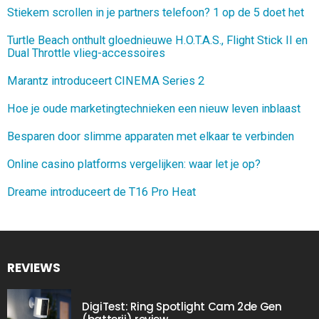
Stiekem scrollen in je partners telefoon? 1 op de 5 doet het
Turtle Beach onthult gloednieuwe H.O.T.A.S., Flight Stick II en
Dual Throttle vlieg-accessoires
Marantz introduceert CINEMA Series 2
Hoe je oude marketingtechnieken een nieuw leven inblaast
Besparen door slimme apparaten met elkaar te verbinden
Online casino platforms vergelijken: waar let je op?
Dreame introduceert de T16 Pro Heat
REVIEWS
DigiTest: Ring Spotlight Cam 2de Gen